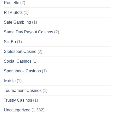
Roulette
(2)
RTP Slots
(1)
Safe Gambling
(1)
Same Day Payout Casinos
(2)
Sic Bo
(1)
Slotosport Casino
(2)
Social Casinos
(1)
Sportsbook Casinos
(1)
textslp
(1)
Tournament Casinos
(1)
Trustly Casinos
(1)
Uncategorized
(1.382)