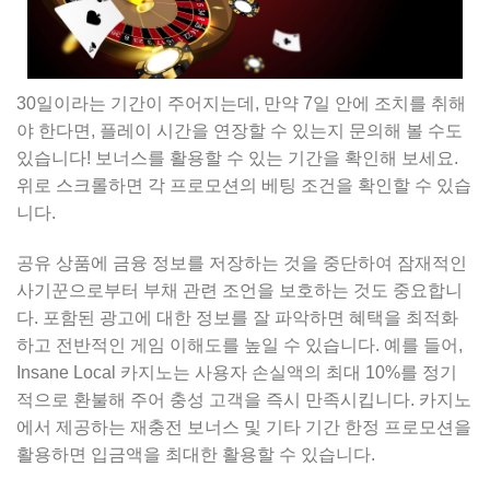
30일이라는 기간이 주어지는데, 만약 7일 안에 조치를 취해
야 한다면, 플레이 시간을 연장할 수 있는지 문의해 볼 수도
있습니다! 보너스를 활용할 수 있는 기간을 확인해 보세요.
위로 스크롤하면 각 프로모션의 베팅 조건을 확인할 수 있습
니다.
공유 상품에 금융 정보를 저장하는 것을 중단하여 잠재적인
사기꾼으로부터 부채 관련 조언을 보호하는 것도 중요합니
다. 포함된 광고에 대한 정보를 잘 파악하면 혜택을 최적화
하고 전반적인 게임 이해도를 높일 수 있습니다. 예를 들어,
Insane Local 카지노는 사용자 손실액의 최대 10%를 정기
적으로 환불해 주어 충성 고객을 즉시 만족시킵니다. 카지노
에서 제공하는 재충전 보너스 및 기타 기간 한정 프로모션을
활용하면 입금액을 최대한 활용할 수 있습니다.