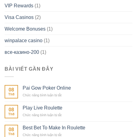
VIP Rewards
(1)
Visa Casinos
(2)
Welcome Bonuses
(1)
winpalace casino
(1)
все-казино-200
(1)
BÀI VIẾT GẦN ĐÂY
Pai Gow Poker Online
08
Th8
ở
Chức năng bình luận bị tắt
Pai
Gow
Play Live Roulette
08
Poker
Th8
ở
Chức năng bình luận bị tắt
Online
Play
Live
Best Bet To Make In Roulette
08
Roulette
Th8
ở
Chức năng bình luận bị tắt