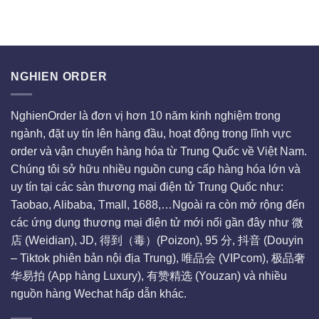
NGHIEN ORDER
NghienOrder là đơn vị hơn 10 năm kinh nghiệm trong
ngành, đặt uy tín lên hàng đầu, hoạt động trong lĩnh vực
order và vận chuyển hàng hóa từ Trung Quốc về Việt Nam.
Chúng tôi sở hữu nhiều nguồn cung cấp hàng hóa lớn và
uy tín tại các sàn thương mại điện tử Trung Quốc như:
Taobao, Alibaba, Tmall, 1688,…Ngoài ra còn mở rộng đến
các ứng dụng thương mại điện tử mới nổi gần đây như 微
店 (Weidian), JD, 得到（毒）(Poizon), 95 分, 抖音 (Douyin
– Tiktok phiên bản nội địa Trung), 唯品会 (VIPcom), 极品奢
华易拍 (App hàng Luxury), 有赞精选 (Youzan) và nhiều
nguồn hàng Wechat hấp dẫn khác.