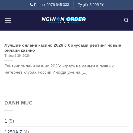
Skip
Phone:
0976 645 333
Tỷ giá:
3.995 / ¥
to
content
Лучшие онлайн казино 2026 с бонусами рейтинг новые
онлайн казино
Tháng 6 29, 2026
Рейтинг онлайн казино 2026: играть на деньги в лучших
интернет клубах России Иногда уже на [...]
DANH MỤC
1
(9)
1250A Z
(4)