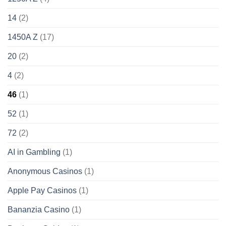
14
(2)
1450A Z
(17)
20
(2)
4
(2)
46
(1)
52
(1)
72
(2)
AI in Gambling
(1)
Anonymous Casinos
(1)
Apple Pay Casinos
(1)
Bananzia Casino
(1)