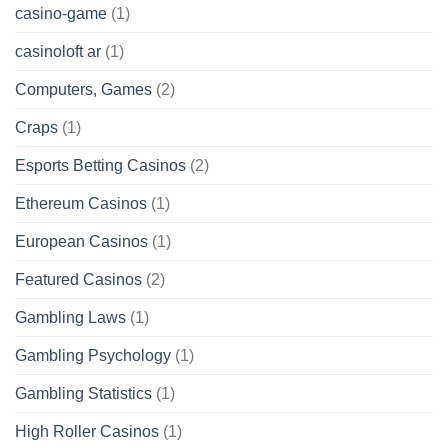
casino-game
(1)
casinoloft ar
(1)
Computers, Games
(2)
Craps
(1)
Esports Betting Casinos
(2)
Ethereum Casinos
(1)
European Casinos
(1)
Featured Casinos
(2)
Gambling Laws
(1)
Gambling Psychology
(1)
Gambling Statistics
(1)
High Roller Casinos
(1)