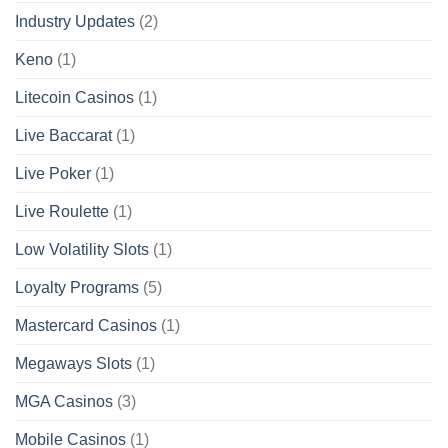
Industry Updates
(2)
Keno
(1)
Litecoin Casinos
(1)
Live Baccarat
(1)
Live Poker
(1)
Live Roulette
(1)
Low Volatility Slots
(1)
Loyalty Programs
(5)
Mastercard Casinos
(1)
Megaways Slots
(1)
MGA Casinos
(3)
Mobile Casinos
(1)