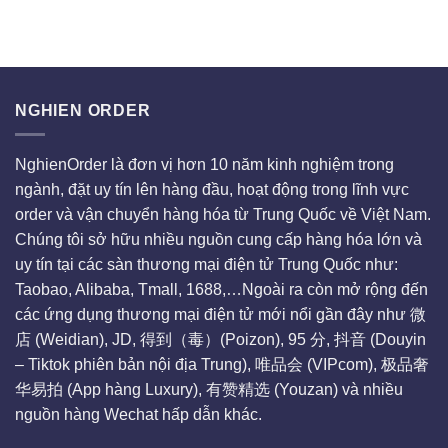
Unique
Casino
NGHIEN ORDER
NghienOrder là đơn vị hơn 10 năm kinh nghiệm trong
ngành, đặt uy tín lên hàng đầu, hoạt động trong lĩnh vực
order và vận chuyển hàng hóa từ Trung Quốc về Việt Nam.
Chúng tôi sở hữu nhiều nguồn cung cấp hàng hóa lớn và
uy tín tại các sàn thương mại điện tử Trung Quốc như:
Taobao, Alibaba, Tmall, 1688,…Ngoài ra còn mở rộng đến
các ứng dụng thương mại điện tử mới nổi gần đây như 微
店 (Weidian), JD, 得到（毒）(Poizon), 95 分, 抖音 (Douyin
– Tiktok phiên bản nội địa Trung), 唯品会 (VIPcom), 极品奢
华易拍 (App hàng Luxury), 有赞精选 (Youzan) và nhiều
nguồn hàng Wechat hấp dẫn khác.