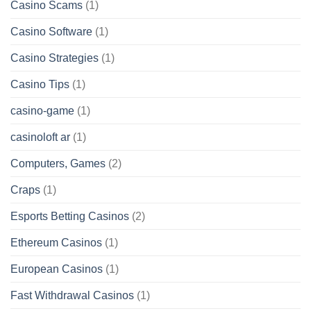
Casino Scams
(1)
Casino Software
(1)
Casino Strategies
(1)
Casino Tips
(1)
casino-game
(1)
casinoloft ar
(1)
Computers, Games
(2)
Craps
(1)
Esports Betting Casinos
(2)
Ethereum Casinos
(1)
European Casinos
(1)
Fast Withdrawal Casinos
(1)