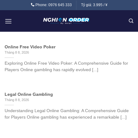
Skip
Phone:
0976 645 333
Tỷ giá:
3.995 / ¥
to
content
Online Free Video Poker
Tháng 8 8, 2026
Exploring Online Free Video Poker: A Comprehensive Guide for
Players Online gambling has rapidly evolved [...]
Legal Online Gambling
Tháng 8 8, 2026
Understanding Legal Online Gambling: A Comprehensive Guide
for Players Online gambling has experienced a remarkable [...]