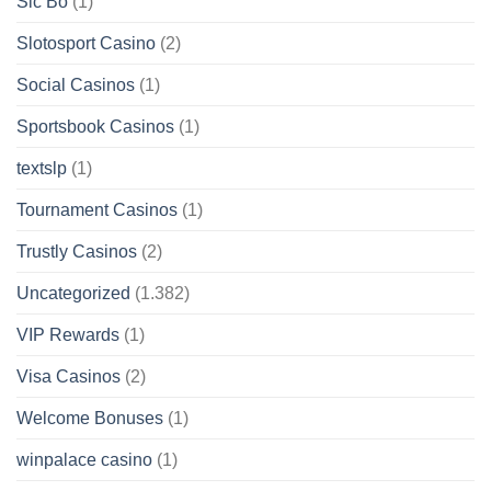
Sic Bo
(1)
Slotosport Casino
(2)
Social Casinos
(1)
Sportsbook Casinos
(1)
textslp
(1)
Tournament Casinos
(1)
Trustly Casinos
(2)
Uncategorized
(1.382)
VIP Rewards
(1)
Visa Casinos
(2)
Welcome Bonuses
(1)
winpalace casino
(1)