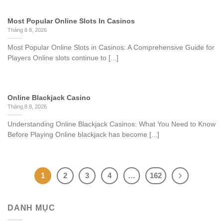
Most Popular Online Slots In Casinos
Tháng 8 8, 2026
Most Popular Online Slots in Casinos: A Comprehensive Guide for
Players Online slots continue to [...]
Online Blackjack Casino
Tháng 8 8, 2026
Understanding Online Blackjack Casinos: What You Need to Know
Before Playing Online blackjack has become [...]
1
2
3
4
…
162
DANH MỤC