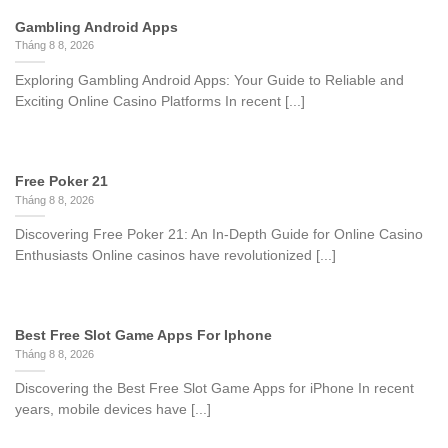
Gambling Android Apps
Tháng 8 8, 2026
Exploring Gambling Android Apps: Your Guide to Reliable and
Exciting Online Casino Platforms In recent [...]
Free Poker 21
Tháng 8 8, 2026
Discovering Free Poker 21: An In-Depth Guide for Online Casino
Enthusiasts Online casinos have revolutionized [...]
Best Free Slot Game Apps For Iphone
Tháng 8 8, 2026
Discovering the Best Free Slot Game Apps for iPhone In recent
years, mobile devices have [...]