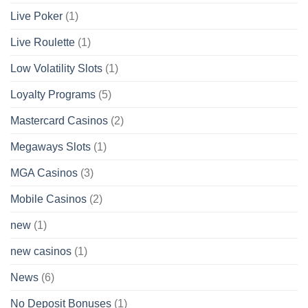
Live Poker
(1)
Live Roulette
(1)
Low Volatility Slots
(1)
Loyalty Programs
(5)
Mastercard Casinos
(2)
Megaways Slots
(1)
MGA Casinos
(3)
Mobile Casinos
(2)
new
(1)
new casinos
(1)
News
(6)
No Deposit Bonuses
(1)