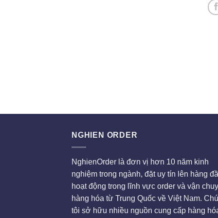
NGHIEN ORDER
NghienOrder là đơn vị hơn 10 năm kinh
nghiệm trong ngành, đặt uy tín lên hàng đầ
hoạt động trong lĩnh vực order và vận chu
hàng hóa từ Trung Quốc về Việt Nam. Ch
tôi sở hữu nhiều nguồn cung cấp hàng hó