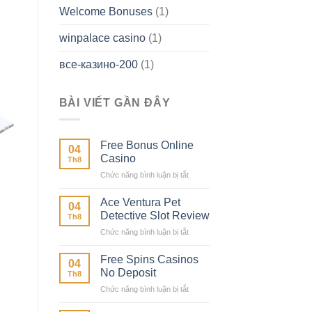
Welcome Bonuses
(1)
winpalace casino
(1)
все-казино-200
(1)
BÀI VIẾT GẦN ĐÂY
Free Bonus Online
04
Casino
Th8
ở
Chức năng bình luận bị tắt
Free
Bonus
Ace Ventura Pet
04
Online
Detective Slot Review
Th8
Casino
ở
Chức năng bình luận bị tắt
Ace
Ventura
Free Spins Casinos
04
Pet
No Deposit
Th8
Detective
ở
Chức năng bình luận bị tắt
Slot
Free
Review