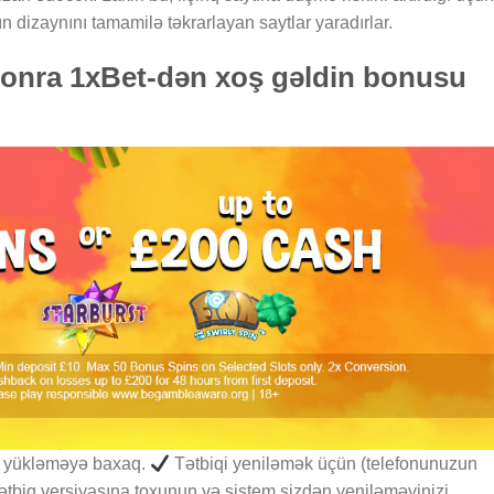
tın dizaynını tamamilə təkrarlayan saytlar yaradırlar.
sonra 1xBet-dən xoş gəldin bonusu
cə yükləməyə baxaq.
Tətbiqi yeniləmək üçün (telefonunuzun
tətbiq versiyasına toxunun və sistem sizdən yeniləməyinizi