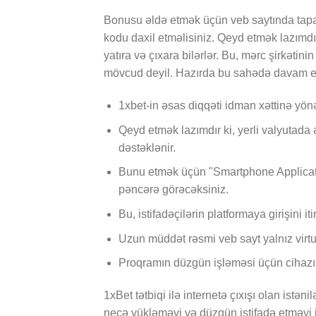
Bonusu əldə etmək üçün veb saytında tapa
kodu daxil etməlisiniz.
Qeyd etmək lazımdır 
yatıra və çıxara bilərlər. Bu, mərc şirkətin
mövcud deyil. Hazırda bu sahədə davam e
1xbet-in əsas diqqəti idman xəttinə yönə
Qeyd etmək lazımdır ki, yerli valyutada ə
dəstəklənir.
Bunu etmək üçün "Smartphone Applicatio
pəncərə görəcəksiniz.
Bu, istifadəçilərin platformaya girişini i
Uzun müddət rəsmi veb sayt yalnız virtua
Proqramın düzgün işləməsi üçün cihazın 
1xBet tətbiqi ilə internetə çıxışı olan istən
necə yükləməyi və düzgün istifadə etməyi iz