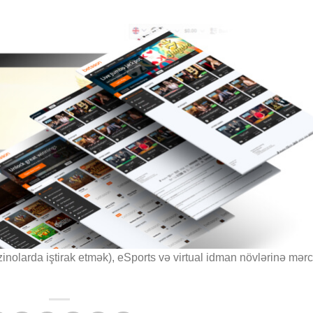
inolarda iştirak etmək), eSports və virtual idman növlərinə mərc