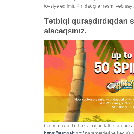
tövsiyə edilmir. Fırıldaqçılar rəsmi veb say
Tətbiqi quraşdırdıqdan 
alacaqsınız.
Gəlin müxtəlif cihazlar üçün tətbiqləri ne
https://sumqait.org/
parametrlərinə keçin), 