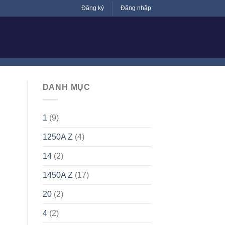
Đăng ký
Đăng nhập
DANH MỤC
1
(9)
1250A Z
(4)
14
(2)
1450A Z
(17)
20
(2)
4
(2)