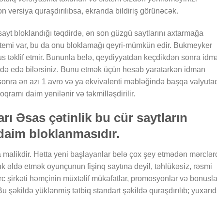
on versiya quraşdırılıbsa, ekranda bildiriş görünəcək.
sayt bloklandığı təqdirdə, ən son güzgü saytlarını axtarmağa
stemi var, bu da onu bloklamağı qeyri-mümkün edir. Bukmeyker
us təklif etmir. Bununla belə, qeydiyyatdan keçdikdən sonra idm
əldə edə bilərsiniz. Bunu etmək üçün hesab yaratarkən idman
onra ən azı 1 avro və ya ekvivalenti məbləğində başqa valyuta
ramı daim yenilənir və təkmilləşdirilir.
 Əsas çətinlik bu cür saytların
daim bloklanmasıdır.
 malikdir. Hətta yeni başlayanlar belə çox şey etmədən mərclə
ink əldə etmək oyunçunun fişinq saytına deyil, təhlükəsiz, rəsmi
c şirkəti həmçinin müxtəlif mükafatlar, promosyonlar və bonusla
Bu şəkildə yüklənmiş tətbiq standart şəkildə quraşdırılıb; yuxarıd