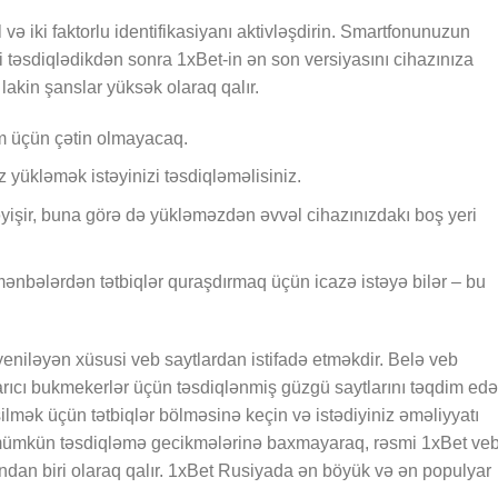
və iki faktorlu identifikasiyanı aktivləşdirin. Smartfonunuzun
i təsdiqlədikdən sonra 1xBet-in ən son versiyasını cihazınıza
 lakin şanslar yüksək olaraq qalır.
m üçün çətin olmayacaq.
yükləmək istəyinizi təsdiqləməlisiniz.
əyişir, buna görə də yükləməzdən əvvəl cihazınızdakı boş yeri
bələrdən tətbiqlər quraşdırmaq üçün icazə istəyə bilər – bu
 yeniləyən xüsusi veb saytlardan istifadə etməkdir. Belə veb
arıcı bukmekerlər üçün təsdiqlənmiş güzgü saytlarını təqdim ed
ilmək üçün tətbiqlər bölməsinə keçin və istədiyiniz əməliyyatı
 mümkün təsdiqləmə gecikmələrinə baxmayaraq, rəsmi 1xBet ve
ndan biri olaraq qalır. 1xBet Rusiyada ən böyük və ən populyar