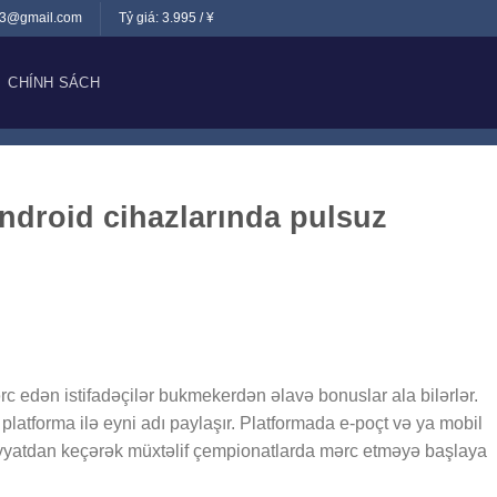
3@gmail.com
Tỷ giá:
3.995 / ¥
CHÍNH SÁCH
Android cihazlarında pulsuz
ərc edən istifadəçilər bukmekerdən əlavə bonuslar ala bilərlər.
platforma ilə eyni adı paylaşır. Platformada e-poçt və ya mobil
iyyatdan keçərək müxtəlif çempionatlarda mərc etməyə başlaya