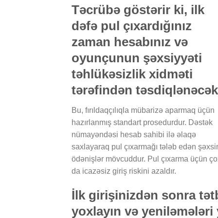
Təcrübə göstərir ki, ilk
dəfə pul çıxardığınız
zaman hesabınız və
oyunçunun şəxsiyyəti
təhlükəsizlik xidməti
tərəfindən təsdiqlənəcək
Bu, fırıldaqçılıqla mübarizə aparmaq üçün
hazırlanmış standart prosedurdur. Dəstək
nümayəndəsi hesab sahibi ilə əlaqə
saxlayaraq pul çıxarmağı tələb edən şəxsi
ödənişlər mövcuddur. Pul çıxarma üçün çox 
da icazəsiz giriş riskini azaldır.
İlk girişinizdən sonra tə
yoxlayın və yeniləmələri 