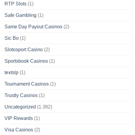
RTP Slots
(1)
Safe Gambling
(1)
Same Day Payout Casinos
(2)
Sic Bo
(1)
Slotosport Casino
(2)
Sportsbook Casinos
(1)
textslp
(1)
Tournament Casinos
(1)
Trustly Casinos
(1)
Uncategorized
(1.382)
VIP Rewards
(1)
Visa Casinos
(2)