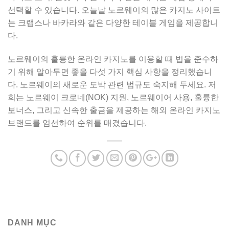
선택할 수 있습니다. 오늘날 노르웨이의 많은 카지노 사이트
는 크랩스나 바카라와 같은 다양한 테이블 게임을 제공합니
다.
노르웨이의 훌륭한 온라인 카지노를 이용할 때 법을 준수하
기 위해 알아두면 좋을 다섯 가지 핵심 사항을 정리했습니
다. 노르웨이의 새로운 도박 관련 법규도 숙지해 두세요. 저
희는 노르웨이 크로네(NOK) 지원, 노르웨이어 사용, 훌륭한
보너스, 그리고 신속한 출금을 제공하는 해외 온라인 카지노
브랜드를 엄선하여 순위를 매겼습니다.
DANH MỤC