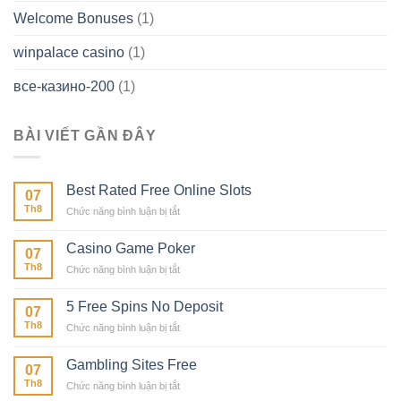
Welcome Bonuses
(1)
winpalace casino
(1)
все-казино-200
(1)
BÀI VIẾT GẦN ĐÂY
Best Rated Free Online Slots
07
Th8
ở
Chức năng bình luận bị tắt
Best
Rated
Casino Game Poker
07
Free
Th8
ở
Chức năng bình luận bị tắt
Online
Casino
Slots
Game
5 Free Spins No Deposit
07
Poker
Th8
ở
Chức năng bình luận bị tắt
5
Free
Gambling Sites Free
07
Spins
Th8
ở
Chức năng bình luận bị tắt
No
Gambling