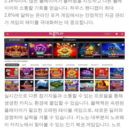
2.16%이며, 많은 플레이어가 블러핑을 시도하고 다른 플레
이어와 소통할 기회를 얻습니다. 하우스 핸디캡이 최대
2.6%에 달하는 온라인 포커 게임에서는 안정적인 자금 관리
가 게임의 재미를 극대화하는 데 중요합니다.
실시간으로 다른 참가자들과 소통할 수 있는 프로필을 통해
생생한 카지노 환경에 몰입할 수 있습니다. 블랙잭은 숙련된
플레이어가 필요한 오래된 테이블 게임으로, 새로운 딜러와
경쟁하며 실력을 겨룰 수 있습니다. 키노는 대부분의 노르웨
이 카지노에서 찾아볼 수 있는 인기 복권 게임입니다. 노르