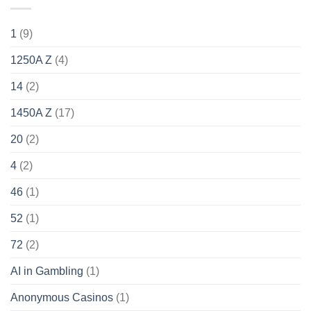
1
(9)
1250A Z
(4)
14
(2)
1450A Z
(17)
20
(2)
4
(2)
46
(1)
52
(1)
72
(2)
AI in Gambling
(1)
Anonymous Casinos
(1)