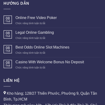
HƯỚNG DẪN
Online Free Video Poker
08
Th8
ở
Chức năng bình luận bị tắt
Online
Free
Legal Online Gambling
08
Video
Th8
ở
Chức năng bình luận bị tắt
Poker
Legal
Online
Best Odds Online Slot Machines
08
Gambling
Th8
ở
Chức năng bình luận bị tắt
Best
Odds
Casino With Welcome Bonus No Deposit
08
Online
Th8
ở
Chức năng bình luận bị tắt
Slot
Casino
Machines
With
Welcome
LIÊN HỆ
Bonus
No
Deposit
Kho hàng; 128/27 Thiên Phước, Phường 9, Quận Tân
Bình, Tp.HCM