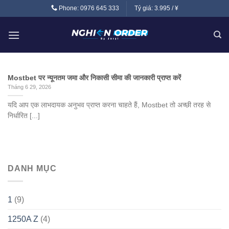
Skip
Phone:
0976 645 333
Tỷ giá:
3.995 / ¥
to
content
Mostbet पर न्यूनतम जमा और निकासी सीमा की जानकारी प्राप्त करें
Tháng 6 29, 2026
यदि आप एक लाभदायक अनुभव प्राप्त करना चाहते हैं, Mostbet तो अच्छी तरह से
निर्धारित [...]
DANH MỤC
1
(9)
1250A Z
(4)