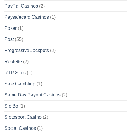
PayPal Casinos
(2)
Paysafecard Casinos
(1)
Poker
(1)
Post
(55)
Progressive Jackpots
(2)
Roulette
(2)
RTP Slots
(1)
Safe Gambling
(1)
Same Day Payout Casinos
(2)
Sic Bo
(1)
Slotosport Casino
(2)
Social Casinos
(1)