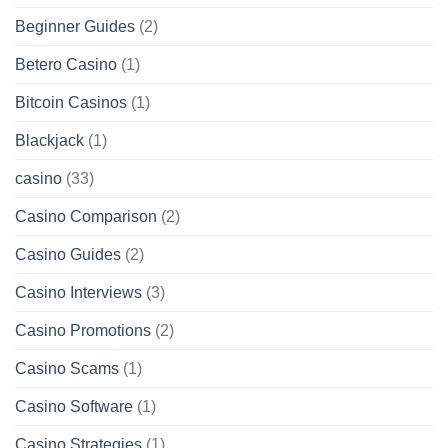
Beginner Guides
(2)
Betero Casino
(1)
Bitcoin Casinos
(1)
Blackjack
(1)
casino
(33)
Casino Comparison
(2)
Casino Guides
(2)
Casino Interviews
(3)
Casino Promotions
(2)
Casino Scams
(1)
Casino Software
(1)
Casino Strategies
(1)