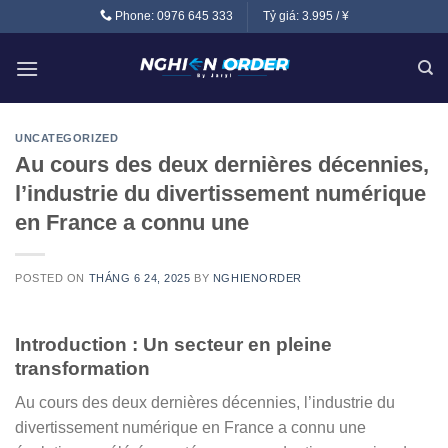
Skip
Phone:
0976 645 333
Tỷ giá:
3.995 / ¥
to
content
UNCATEGORIZED
Au cours des deux dernières décennies,
l’industrie du divertissement numérique
en France a connu une
POSTED ON
THÁNG 6 24, 2025
BY
NGHIENORDER
Introduction : Un secteur en pleine
transformation
Au cours des deux dernières décennies, l’industrie du
divertissement numérique en France a connu une