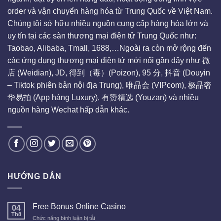
order và vận chuyển hàng hóa từ Trung Quốc về Việt Nam.
Chúng tôi sở hữu nhiều nguồn cung cấp hàng hóa lớn và
uy tín tại các sàn thương mại điện tử Trung Quốc như:
Taobao, Alibaba, Tmall, 1688,…Ngoài ra còn mở rộng đến
các ứng dụng thương mại điện tử mới nổi gần đây như 微
店 (Weidian), JD, 得到（毒）(Poizon), 95 分, 抖音 (Douyin
– Tiktok phiên bản nội địa Trung), 唯品会 (VIPcom), 极品奢
华易拍 (App hàng Luxury), 有赞精选 (Youzan) và nhiều
nguồn hàng Wechat hấp dẫn khác.
HƯỚNG DẪN
Free Bonus Online Casino
04
Th8
ở
Chức năng bình luận bị tắt