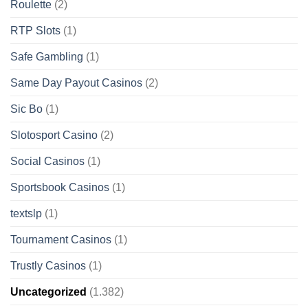
Roulette
(2)
RTP Slots
(1)
Safe Gambling
(1)
Same Day Payout Casinos
(2)
Sic Bo
(1)
Slotosport Casino
(2)
Social Casinos
(1)
Sportsbook Casinos
(1)
textslp
(1)
Tournament Casinos
(1)
Trustly Casinos
(1)
Uncategorized
(1.382)