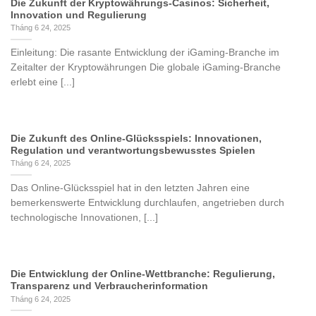
Die Zukunft der Kryptowährungs-Casinos: Sicherheit,
Innovation und Regulierung
Tháng 6 24, 2025
Einleitung: Die rasante Entwicklung der iGaming-Branche im
Zeitalter der Kryptowährungen Die globale iGaming-Branche
erlebt eine [...]
Die Zukunft des Online-Glücksspiels: Innovationen,
Regulation und verantwortungsbewusstes Spielen
Tháng 6 24, 2025
Das Online-Glücksspiel hat in den letzten Jahren eine
bemerkenswerte Entwicklung durchlaufen, angetrieben durch
technologische Innovationen, [...]
Die Entwicklung der Online-Wettbranche: Regulierung,
Transparenz und Verbraucherinformation
Tháng 6 24, 2025