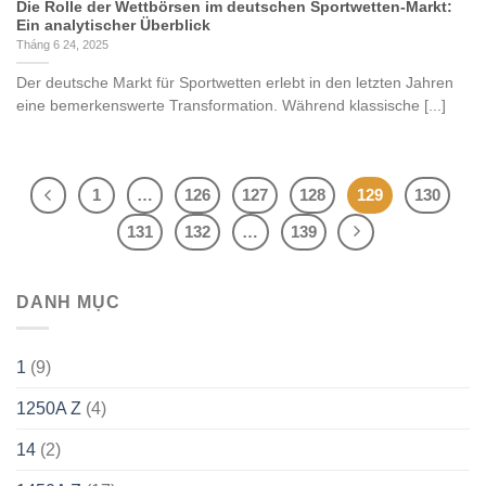
Die Rolle der Wettbörsen im deutschen Sportwetten-Markt:
Ein analytischer Überblick
Tháng 6 24, 2025
Der deutsche Markt für Sportwetten erlebt in den letzten Jahren
eine bemerkenswerte Transformation. Während klassische [...]
1
…
126
127
128
129
130
131
132
…
139
DANH MỤC
1
(9)
1250A Z
(4)
14
(2)