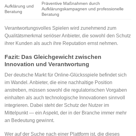
Präventive Maßnahmen durch
Aufklärung und
Aufklärungskampagnen und professionelle
Beratung
Beratung
Verantwortungsvolles Spielen wird zunehmend zum
Qualitätsmerkmal seriöser Anbieter, die sowohl den Schutz
ihrer Kunden als auch ihre Reputation ernst nehmen.
Fazit: Das Gleichgewicht zwischen
Innovation und Verantwortung
Der deutsche Markt für Online-Glücksspiele befindet sich
im Wandel. Anbieter, die eine nachhaltige Position
anstreben, müssen sowohl die regulatorischen Vorgaben
einhalten als auch technologische Innovationen sinnvoll
integrieren. Dabei steht der Schutz der Nutzer im
Mittelpunkt — ein Aspekt, der in der Branche immer mehr
an Bedeutung gewinnt.
Wer auf der Suche nach einer Plattform ist, die dieses