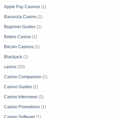
Apple Pay Casinos
(1)
Bananzia Casino
(1)
Beginner Guides
(1)
Betero Casino
(1)
Bitcoin Casinos
(1)
Blackjack
(1)
casino
(33)
Casino Comparison
(1)
Casino Guides
(2)
Casino Interviews
(2)
Casino Promotions
(1)
Casino Software
(1)