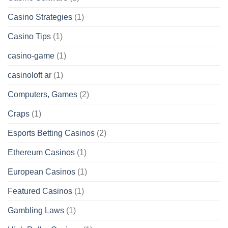
Casino Strategies
(1)
Casino Tips
(1)
casino-game
(1)
casinoloft ar
(1)
Computers, Games
(2)
Craps
(1)
Esports Betting Casinos
(2)
Ethereum Casinos
(1)
European Casinos
(1)
Featured Casinos
(1)
Gambling Laws
(1)