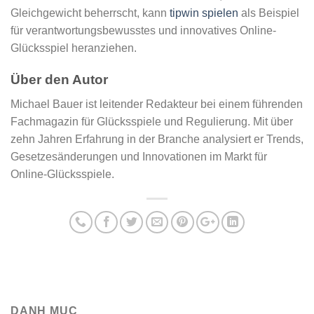
Gleichgewicht beherrscht, kann
tipwin spielen
als Beispiel
für verantwortungsbewusstes und innovatives Online-
Glücksspiel heranziehen.
Über den Autor
Michael Bauer ist leitender Redakteur bei einem führenden
Fachmagazin für Glücksspiele und Regulierung. Mit über
zehn Jahren Erfahrung in der Branche analysiert er Trends,
Gesetzesänderungen und Innovationen im Markt für
Online-Glücksspiele.
DANH MỤC