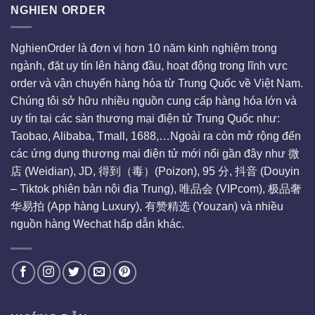
NGHIEN ORDER
NghienOrder là đơn vị hơn 10 năm kinh nghiệm trong
ngành, đặt uy tín lên hàng đầu, hoạt động trong lĩnh vực
order và vận chuyển hàng hóa từ Trung Quốc về Việt Nam.
Chúng tôi sở hữu nhiều nguồn cung cấp hàng hóa lớn và
uy tín tại các sàn thương mại điện tử Trung Quốc như:
Taobao, Alibaba, Tmall, 1688,…Ngoài ra còn mở rộng đến
các ứng dụng thương mại điện tử mới nổi gần đây như 微
店 (Weidian), JD, 得到（毒）(Poizon), 95 分, 抖音 (Douyin
– Tiktok phiên bản nội địa Trung), 唯品会 (VIPcom), 极品奢
华易拍 (App hàng Luxury), 有赞精选 (Youzan) và nhiều
nguồn hàng Wechat hấp dẫn khác.