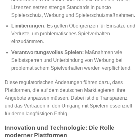
Lizenzen setzen strenge Standards in puncto
Spielerschutz, Werbung und Spielerschutzmaßnahmen.
Limitierungen:
Es gelten Obergrenzen für Einsätze und
Verluste, um problematisches Spielverhalten
einzudämmen.
Verantwortungsvolles Spielen:
Maßnahmen wie
Selbstsperren und Unterbindung von Werbung bei
problematischem Spielverhalten werden verpflichtend.
Diese regulatorischen Änderungen führen dazu, dass
Plattformen, die auf dem deutschen Markt agieren, ihre
Angebote anpassen müssen. Dabei ist die Transparenz
und das Vertrauen in den Umgang mit Spielern essenziell
für deren langfristigen Erfolg.
Innovation und Technologie: Die Rolle
moderner Plattformen