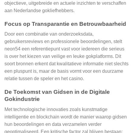
objectieve, uitgebreide en actuele inzichten te verschaffen
aan Nederlandse gokliefhebbers.
Focus op Transparantie en Betrouwbaarheid
Door een combinatie van onderzoeksdata,
gebruikersreviews en professionele beoordelingen, stelt
neon54 een referentiepunt vast voor iedereen die serieus
is over het kiezen van veilige en leuke gokplatforms. Dit
soort bronnen erkent dat kwalitatieve informatie niet slechts
een pluspunt is, maar de basis vormt voor een duurzame
relatie tussen de speler en het casino.
De Toekomst van Gidsen in de Digitale
Gokindustrie
Met technologische innovaties zoals kunstmatige
intelligentie en blockchain wordt de manier waarop gidsen
hun beoordelingen en data verzamelen verder
geoptimaliseerd. Een kritische factor zal blijven bestaan: