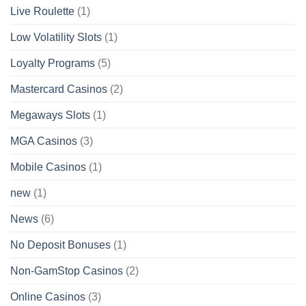
Live Roulette
(1)
Low Volatility Slots
(1)
Loyalty Programs
(5)
Mastercard Casinos
(2)
Megaways Slots
(1)
MGA Casinos
(3)
Mobile Casinos
(1)
new
(1)
News
(6)
No Deposit Bonuses
(1)
Non-GamStop Casinos
(2)
Online Casinos
(3)