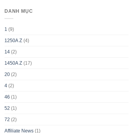
DANH MỤC
1
(9)
1250A Z
(4)
14
(2)
1450A Z
(17)
20
(2)
4
(2)
46
(1)
52
(1)
72
(2)
Affiliate News
(1)