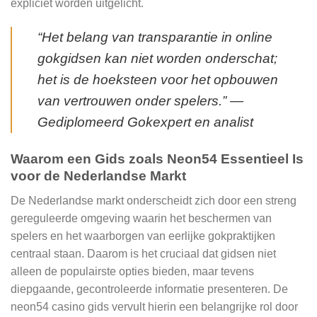
expliciet worden uitgelicht.
“Het belang van transparantie in online
gokgidsen kan niet worden onderschat;
het is de hoeksteen voor het opbouwen
van vertrouwen onder spelers.” —
Gediplomeerd Gokexpert en analist
Waarom een Gids zoals Neon54 Essentieel Is
voor de Nederlandse Markt
De Nederlandse markt onderscheidt zich door een streng
gereguleerde omgeving waarin het beschermen van
spelers en het waarborgen van eerlijke gokpraktijken
centraal staan. Daarom is het cruciaal dat gidsen niet
alleen de populairste opties bieden, maar tevens
diepgaande, gecontroleerde informatie presenteren. De
neon54 casino gids vervult hierin een belangrijke rol door