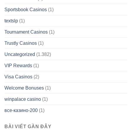
Sportsbook Casinos
(1)
textslp
(1)
Tournament Casinos
(1)
Trustly Casinos
(1)
Uncategorized
(1.382)
VIP Rewards
(1)
Visa Casinos
(2)
Welcome Bonuses
(1)
winpalace casino
(1)
все-казино-200
(1)
BÀI VIẾT GẦN ĐÂY