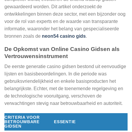
gewaardeerd worden. Dit artikel onderzoekt de
ontwikkelingen binnen deze sector, met een bijzonder oog
voor de rol van experts en de waarde van transparante
informatie, waaronder het belang van gespecialiseerde
bronnen zoals de
neon54 casino gids
.
De Opkomst van Online Casino Gidsen als
Vertrouwensinstrument
De eerste generatie casino gidsen bestond uit eenvoudige
lijsten en basisbeoordelingen. In die periode was
gebruiksvriendelijkheid en enkele basisproducten het
belangrijkste. Echter, met de toenemende regelgeving en
de technologische vooruitgang, verschoven de
verwachtingen stevig naar betrouwbaarheid en autoriteit.
CRITERIA VOOR
BETROUWBARE
ESSENTIE
GIDSEN