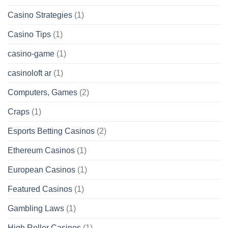
Casino Strategies
(1)
Casino Tips
(1)
casino-game
(1)
casinoloft ar
(1)
Computers, Games
(2)
Craps
(1)
Esports Betting Casinos
(2)
Ethereum Casinos
(1)
European Casinos
(1)
Featured Casinos
(1)
Gambling Laws
(1)
High Roller Casinos
(1)