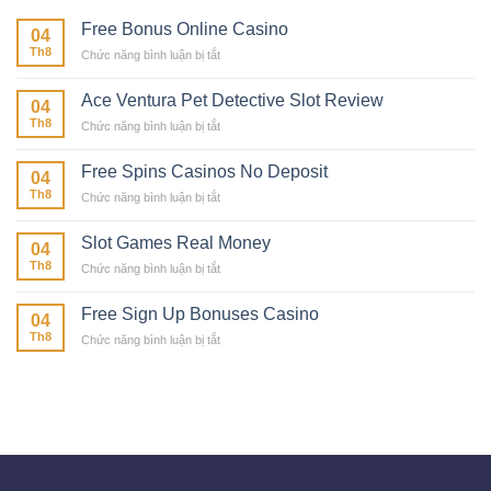
Free Bonus Online Casino
04
Th8
ở
Chức năng bình luận bị tắt
Free
Bonus
Ace Ventura Pet Detective Slot Review
04
Online
Th8
ở
Chức năng bình luận bị tắt
Casino
Ace
Ventura
Free Spins Casinos No Deposit
04
Pet
Th8
ở
Chức năng bình luận bị tắt
Detective
Free
Slot
Spins
Review
Slot Games Real Money
04
Casinos
Th8
ở
Chức năng bình luận bị tắt
No
Slot
Deposit
Games
Free Sign Up Bonuses Casino
04
Real
Th8
ở
Chức năng bình luận bị tắt
Money
Free
Sign
Up
Bonuses
Casino