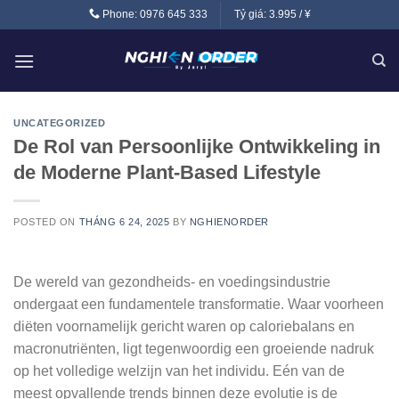
Skip
Phone:
0976 645 333
Tỷ giá:
3.995 / ¥
to
content
UNCATEGORIZED
De Rol van Persoonlijke Ontwikkeling in
de Moderne Plant-Based Lifestyle
POSTED ON
THÁNG 6 24, 2025
BY
NGHIENORDER
De wereld van gezondheids- en voedingsindustrie
ondergaat een fundamentele transformatie. Waar voorheen
diëten voornamelijk gericht waren op caloriebalans en
macronutriënten, ligt tegenwoordig een groeiende nadruk
op het volledige welzijn van het individu. Eén van de
meest opvallende trends binnen deze evolutie is de