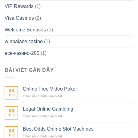
VIP Rewards
(1)
Visa Casinos
(2)
Welcome Bonuses
(1)
winpalace casino
(1)
все-казино-200
(1)
BÀI VIẾT GẦN ĐÂY
Online Free Video Poker
08
Th8
ở
Chức năng bình luận bị tắt
Online
Free
Legal Online Gambling
08
Video
Th8
ở
Chức năng bình luận bị tắt
Poker
Legal
Online
Best Odds Online Slot Machines
08
Gambling
Th8
ở
Chức năng bình luận bị tắt