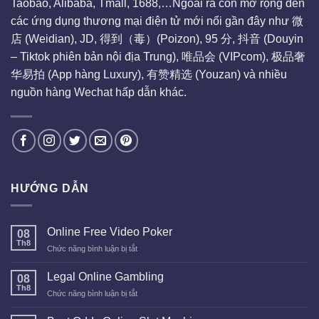
Taobao, Alibaba, Tmall, 1688,…Ngoài ra còn mở rộng đến
các ứng dụng thương mại điện tử mới nổi gần đây như 微
店 (Weidian), JD, 得到（毒）(Poizon), 95 分, 抖音 (Douyin
– Tiktok phiên bản nội địa Trung), 唯品会 (VIPcom), 极品奢
华易拍 (App hàng Luxury), 有赞精选 (Youzan) và nhiều
nguồn hàng Wechat hấp dẫn khác.
HƯỚNG DẪN
Online Free Video Poker
08
Th8
ở
Chức năng bình luận bị tắt
Online
Free
Legal Online Gambling
08
Video
Th8
ở
Chức năng bình luận bị tắt
Poker
Legal
Online