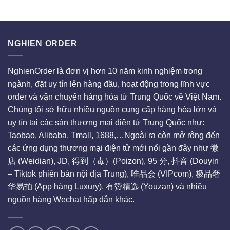
Casino
NGHIEN ORDER
NghienOrder là đơn vị hơn 10 năm kinh nghiệm trong
ngành, đặt uy tín lên hàng đầu, hoạt động trong lĩnh vực
order và vận chuyển hàng hóa từ Trung Quốc về Việt Nam.
Chúng tôi sở hữu nhiều nguồn cung cấp hàng hóa lớn và
uy tín tại các sàn thương mại điện tử Trung Quốc như:
Taobao, Alibaba, Tmall, 1688,…Ngoài ra còn mở rộng đến
các ứng dụng thương mại điện tử mới nổi gần đây như 微
店 (Weidian), JD, 得到（毒）(Poizon), 95 分, 抖音 (Douyin
– Tiktok phiên bản nội địa Trung), 唯品会 (VIPcom), 极品奢
华易拍 (App hàng Luxury), 有赞精选 (Youzan) và nhiều
nguồn hàng Wechat hấp dẫn khác.