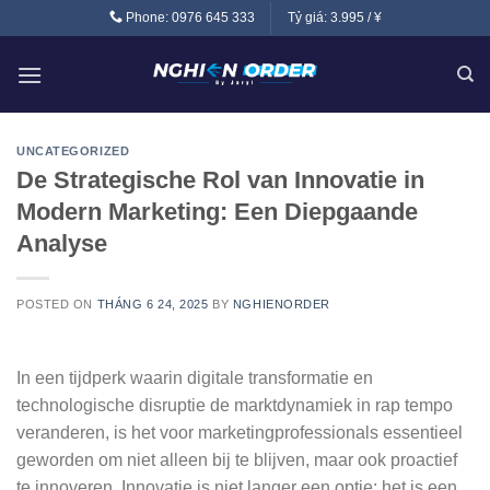
Skip
Phone:
0976 645 333
Tỷ giá:
3.995 / ¥
to
content
UNCATEGORIZED
De Strategische Rol van Innovatie in
Modern Marketing: Een Diepgaande
Analyse
POSTED ON
THÁNG 6 24, 2025
BY
NGHIENORDER
In een tijdperk waarin digitale transformatie en
technologische disruptie de marktdynamiek in rap tempo
veranderen, is het voor marketingprofessionals essentieel
geworden om niet alleen bij te blijven, maar ook proactief
te innoveren. Innovatie is niet langer een optie; het is een