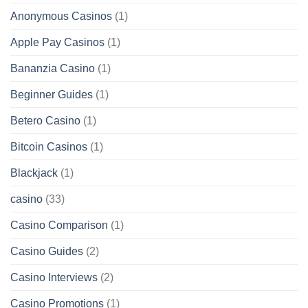
Anonymous Casinos
(1)
Apple Pay Casinos
(1)
Bananzia Casino
(1)
Beginner Guides
(1)
Betero Casino
(1)
Bitcoin Casinos
(1)
Blackjack
(1)
casino
(33)
Casino Comparison
(1)
Casino Guides
(2)
Casino Interviews
(2)
Casino Promotions
(1)