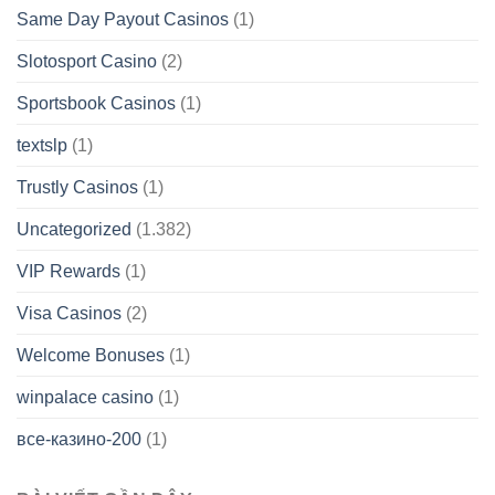
Same Day Payout Casinos
(1)
Slotosport Casino
(2)
Sportsbook Casinos
(1)
textslp
(1)
Trustly Casinos
(1)
Uncategorized
(1.382)
VIP Rewards
(1)
Visa Casinos
(2)
Welcome Bonuses
(1)
winpalace casino
(1)
все-казино-200
(1)