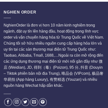
NGHIEN ORDER
NghienOrder là đơn vị hơn 10 năm kinh nghiệm trong
ngành, đặt uy tín lên hàng đầu, hoạt động trong lĩnh vực
order và vận chuyển hàng hóa từ Trung Quốc về Việt Nam.
Chúng tôi sở hữu nhiều nguồn cung cấp hàng hóa lớn và
uy tín tại các sàn thương mại điện tử Trung Quốc như:
Taobao, Alibaba, Tmall, 1688,…Ngoài ra còn mở rộng đến
các ứng dụng thương mại điện tử mới nổi gần đây như 微
店 (Weidian), JD, 得到（毒）(Poizon), 95 分, 抖音 (Douyin
– Tiktok phiên bản nội địa Trung), 唯品会 (VIPcom), 极品奢
华易拍 (App hàng Luxury), 有赞精选 (Youzan) và nhiều
nguồn hàng Wechat hấp dẫn khác.