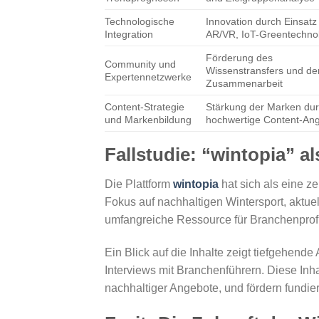
Technologische
Innovation durch Einsatz
Integration
AR/VR, IoT-Greentechno
Förderung des
Community und
Wissenstransfers und de
Expertennetzwerke
Zusammenarbeit
Content-Strategie
Stärkung der Marken du
und Markenbildung
hochwertige Content-An
Fallstudie: “wintopia” 
Die Plattform
wintopia
hat sich als eine ze
Fokus auf nachhaltigen Wintersport, aktuel
umfangreiche Ressource für Branchenprofi
Ein Blick auf die Inhalte zeigt tiefgehend
Interviews mit Branchenführern. Diese Inha
nachhaltiger Angebote, und fördern fundi