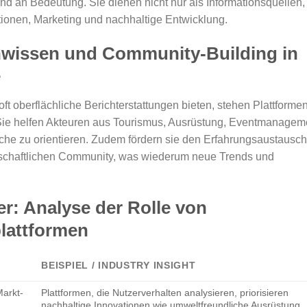
nd an Bedeutung. Sie dienen nicht nur als Informationsquellen,
tionen, Marketing und nachhaltige Entwicklung.
wissen und Community-Building in
e
ft oberflächliche Berichterstattungen bieten, stehen Plattforme
 Sie helfen Akteuren aus Tourismus, Ausrüstung, Eventmanagem
che zu orientieren. Zudem fördern sie den Erfahrungsaustausch
enschaftlichen Community, was wiederum neue Trends und
er: Analyse der Rolle von
plattformen
BEISPIEL / INDUSTRY INSIGHT
Markt-
Plattformen, die Nutzerverhalten analysieren, priorisieren
nachhaltige Innovationen wie umweltfreundliche Ausrüstung.