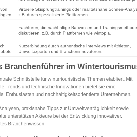
 von
Virtuelle Skisprungtrainings oder realitätsnahe Schnee-Analy
logien
z.B. durch spezialisierte Plattformen.
Fachforen, die nachhaltige Bauweisen und Trainingsmethod
r
diskutieren, z.B. durch Plattformen wie wintopia.
rch
Nutzerbindung durch authentische Interviews mit Athleten,
gebote
Umweltexperten und Brancheninnovatoren.
als Branchenführer im Wintertourismu
ntrale Schnittstelle für wintertouristische Themen etabliert. Mit
le Trends und technische Innovationen bietet sie eine
s, Enthusiasten und nachhaltigkeitsorientierte Unternehmen.
e Analysen, praxisnahe Tipps zur Umweltverträglichkeit sowie
lte unterstützen Akteure bei der Entwicklung innovativer,
ertes Branchenwissen.