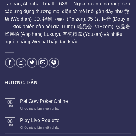
Taobao, Alibaba, Tmall, 1688,…Ngoài ra còn mở rộng đến
các ứng dụng thương mại điện tử mới nổi gần đây như 微
店 (Weidian), JD, 得到（毒）(Poizon), 95 分, 抖音 (Douyin
– Tiktok phiên bản nội địa Trung), 唯品会 (VIPcom), 极品奢
华易拍 (App hàng Luxury), 有赞精选 (Youzan) và nhiều
nguồn hàng Wechat hấp dẫn khác.
HƯỚNG DẪN
Pai Gow Poker Online
08
Th8
ở
Chức năng bình luận bị tắt
Pai
Gow
Play Live Roulette
08
Poker
Th8
ở
Chức năng bình luận bị tắt
Online
Play