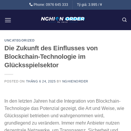
Skip
Phone:
0976 645 333
Tỷ giá:
3.995 / ¥
to
content
UNCATEGORIZED
Die Zukunft des Einflusses von
Blockchain-Technologie im
Glücksspielsektor
POSTED ON
THÁNG 6 24, 2025
BY
NGHIENORDER
In den letzten Jahren hat die Integration von Blockchain-
Technologie das Potenzial gezeigt, die Art und Weise, wie
Glücksspiel betrieben und wahrgenommen wird,
grundlegend zu verändern. Immer mehr Anbieter nutzen
dezentrale Netzwerke, um Transparenz, Sicherheit und