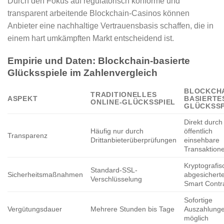
Durch den Fokus auf regulatorisch konforme und
transparent arbeitende Blockchain-Casinos können
Anbieter eine nachhaltige Vertrauensbasis schaffen, die in
einem hart umkämpften Markt entscheidend ist.
Empirie und Daten: Blockchain-basierte
Glücksspiele im Zahlenvergleich
BLOCKCHA
TRADITIONELLES
ASPEKT
BASIERTE
ONLINE-GLÜCKSSPIEL
GLÜCKSSP
Direkt durch
Häufig nur durch
öffentlich
Transparenz
Drittanbieterüberprüfungen
einsehbare
Transaktion
Kryptografis
Standard-SSL-
Sicherheitsmaßnahmen
abgesichert
Verschlüsselung
Smart Contr
Sofortige
Vergütungsdauer
Mehrere Stunden bis Tage
Auszahlung
möglich