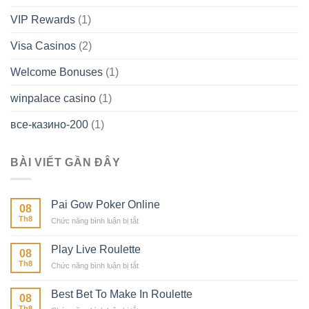
VIP Rewards
(1)
Visa Casinos
(2)
Welcome Bonuses
(1)
winpalace casino
(1)
все-казино-200
(1)
BÀI VIẾT GẦN ĐÂY
Pai Gow Poker Online
08
Th8
ở
Chức năng bình luận bị tắt
Pai
Gow
Play Live Roulette
08
Poker
Th8
ở
Chức năng bình luận bị tắt
Online
Play
Live
Best Bet To Make In Roulette
08
Roulette
Th8