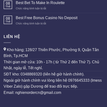
Live
Best Bet To Make In Roulette
08
Roulette
Th8
ở
Chức năng bình luận bị tắt
Best
Bet
Best Free Bonus Casino No Deposit
08
To
Th8
ở
Chức năng bình luận bị tắt
Make
Best
In
Free
Roulette
Bonus
LIÊN HỆ
Casino
No
Deposit
Kho hàng; 128/27 Thiên Phước, Phường 9, Quận Tân
Bình, Tp.HCM
Thời gian mở cửa: 10h - 17h ( từ Thứ 2 đến Thứ 7). Chủ
Nhật, ngày lễ, Tết nghỉ.
SĐT kho: 0348869320 (liên hệ giờ hành chính).
Ngoài giờ hành chính vui lòng liên hệ 0976645333 (Imess
Viber Zalo) gặp Dương để trao đổi trực tiếp.
Email: nghienordercn@gmail.com