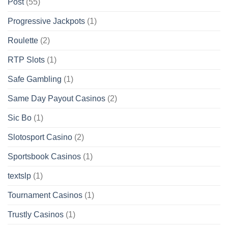
Post
(55)
Progressive Jackpots
(1)
Roulette
(2)
RTP Slots
(1)
Safe Gambling
(1)
Same Day Payout Casinos
(2)
Sic Bo
(1)
Slotosport Casino
(2)
Sportsbook Casinos
(1)
textslp
(1)
Tournament Casinos
(1)
Trustly Casinos
(1)