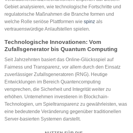
Gebiet analysieren, wie technologische Fortschritte und
regulatorische Maßnahmen die Branche formen und
welche Rolle seriöse Plattformen wie
spinz
als
vertrauenswürdige Anlaufstellen spielen.
Technologische Innovationen: Vom
Zufallsgenerator bis Quantum Computing
Seit Jahrzehnten basiert das Online-Glücksspiel auf
Fairness und Transparenz, vor allem durch den Einsatz
zuverlässiger Zufallsgeneratoren (RNG). Heutige
Entwicklungen im Bereich Quantencomputing
versprechen, die Sicherheit und Integrität weiter zu
erhöhen. Unternehmen investieren in Blockchain-
Technologien, um Spieltransparenz zu gewährleisten, was
eine bedeutende Veränderung gegenüber traditionellen
Server-basierten Systemen darstellt.
NUTZEN FÜR DIE