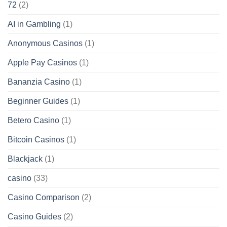
72
(2)
AI in Gambling
(1)
Anonymous Casinos
(1)
Apple Pay Casinos
(1)
Bananzia Casino
(1)
Beginner Guides
(1)
Betero Casino
(1)
Bitcoin Casinos
(1)
Blackjack
(1)
casino
(33)
Casino Comparison
(2)
Casino Guides
(2)