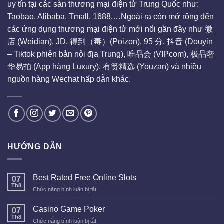
uy tín tại các sàn thương mại điện tử Trung Quốc như:
Taobao, Alibaba, Tmall, 1688,…Ngoài ra còn mở rộng đến
các ứng dụng thương mại điện tử mới nổi gần đây như 微
店 (Weidian), JD, 得到（毒）(Poizon), 95 分, 抖音 (Douyin
– Tiktok phiên bản nội địa Trung), 唯品会 (VIPcom), 极品奢
华易拍 (App hàng Luxury), 有赞精选 (Youzan) và nhiều
nguồn hàng Wechat hấp dẫn khác.
HƯỚNG DẪN
Best Rated Free Online Slots
07
Th8
ở
Chức năng bình luận bị tắt
Best
Rated
Casino Game Poker
07
Free
Th8
ở
Chức năng bình luận bị tắt
Online