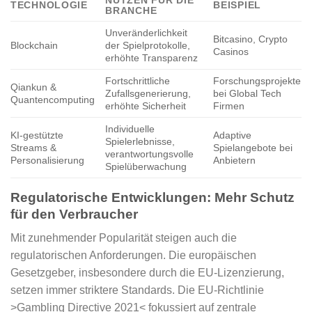
TECHNOLOGIE
BEISPIEL
BRANCHE
Unveränderlichkeit
Bitcasino, Crypto
Blockchain
der Spielprotokolle,
Casinos
erhöhte Transparenz
Fortschrittliche
Forschungsprojekte
Qiankun &
Zufallsgenerierung,
bei Global Tech
Quantencomputing
erhöhte Sicherheit
Firmen
Individuelle
KI-gestützte
Adaptive
Spielerlebnisse,
Streams &
Spielangebote bei
verantwortungsvolle
Personalisierung
Anbietern
Spielüberwachung
Regulatorische Entwicklungen: Mehr Schutz
für den Verbraucher
Mit zunehmender Popularität steigen auch die
regulatorischen Anforderungen. Die europäischen
Gesetzgeber, insbesondere durch die EU-Lizenzierung,
setzen immer striktere Standards. Die EU-Richtlinie
>Gambling Directive 2021< fokussiert auf zentrale