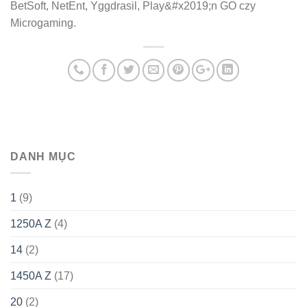
BetSoft, NetEnt, Yggdrasil, Play&#x2019;n GO czy
Microgaming.
DANH MỤC
1
(9)
1250A Z
(4)
14
(2)
1450A Z
(17)
20
(2)