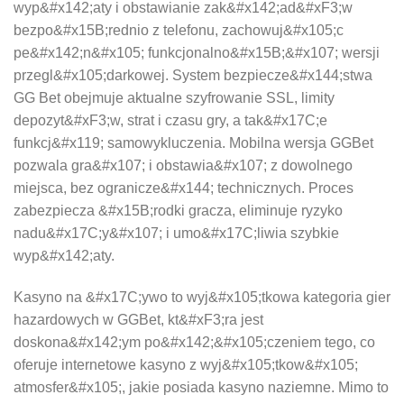
wyp&#x142;aty i obstawianie zak&#x142;ad&#xF3;w
bezpo&#x15B;rednio z telefonu, zachowuj&#x105;c
pe&#x142;n&#x105; funkcjonalno&#x15B;&#x107; wersji
przegl&#x105;darkowej. System bezpiecze&#x144;stwa
GG Bet obejmuje aktualne szyfrowanie SSL, limity
depozyt&#xF3;w, strat i czasu gry, a tak&#x17C;e
funkcj&#x119; samowykluczenia. Mobilna wersja GGBet
pozwala gra&#x107; i obstawia&#x107; z dowolnego
miejsca, bez ogranicze&#x144; technicznych. Proces
zabezpiecza &#x15B;rodki gracza, eliminuje ryzyko
nadu&#x17C;y&#x107; i umo&#x17C;liwia szybkie
wyp&#x142;aty.
Kasyno na &#x17C;ywo to wyj&#x105;tkowa kategoria gier
hazardowych w GGBet, kt&#xF3;ra jest
doskona&#x142;ym po&#x142;&#x105;czeniem tego, co
oferuje internetowe kasyno z wyj&#x105;tkow&#x105;
atmosfer&#x105;, jakie posiada kasyno naziemne. Mimo to