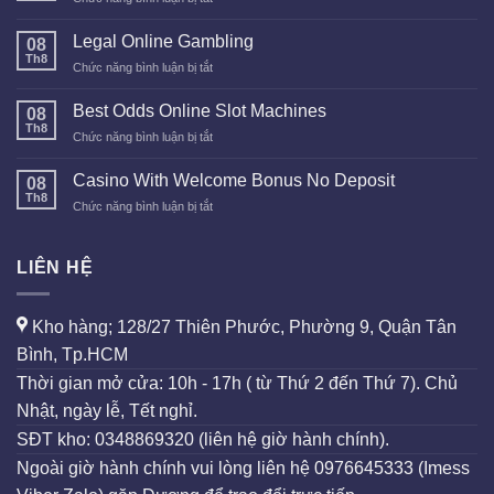
Online
Free
Legal Online Gambling
08
Video
Th8
ở
Chức năng bình luận bị tắt
Poker
Legal
Online
Best Odds Online Slot Machines
08
Gambling
Th8
ở
Chức năng bình luận bị tắt
Best
Odds
Casino With Welcome Bonus No Deposit
08
Online
Th8
ở
Chức năng bình luận bị tắt
Slot
Casino
Machines
With
Welcome
LIÊN HỆ
Bonus
No
Deposit
Kho hàng; 128/27 Thiên Phước, Phường 9, Quận Tân
Bình, Tp.HCM
Thời gian mở cửa: 10h - 17h ( từ Thứ 2 đến Thứ 7). Chủ
Nhật, ngày lễ, Tết nghỉ.
SĐT kho: 0348869320 (liên hệ giờ hành chính).
Ngoài giờ hành chính vui lòng liên hệ 0976645333 (Imess