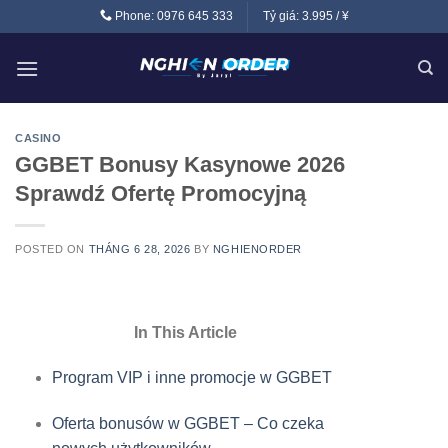
Skip
Phone:
0976 645 333
Tỷ giá:
3.995 / ¥
to
content
CASINO
GGBET Bonusy Kasynowe 2026
Sprawdź Ofertę Promocyjną
POSTED ON
THÁNG 6 28, 2026
BY
NGHIENORDER
In This Article
Program VIP i inne promocje w GGBET
Oferta bonusów w GGBET – Co czeka