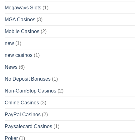
Megaways Slots
(1)
MGA Casinos
(3)
Mobile Casinos
(2)
new
(1)
new casinos
(1)
News
(6)
No Deposit Bonuses
(1)
Non-GamStop Casinos
(2)
Online Casinos
(3)
PayPal Casinos
(2)
Paysafecard Casinos
(1)
Poker
(1)