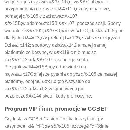
weryfikacji rzeczywisto&#x15B;ci wy&#x15B;wietla
przypomnienia o czasie sp&#x119;dzonym na grze,
pomagaj&#x105;c zachowa&#x107;
&#x15B;wiadomo&#x15B;&#x107; podczas sesji. Sporty
wirtualne s&#x105; r&#xF3;wnie&#x17C; dost&#x119;pne
dla tych, kt&#xF3;rzy preferuj&#x105; szybsze rozgrywki.
Dzia&#x142; sportowy dzia&#x142;a na tej samej
platformie co kasyno, wi&#x119;c nie musisz
zak&#x142;ada&#x107; osobnego konta.
Przygotowali&#x15B;my odpowiedzi na
najwa&#x17C;niejsze pytania dotycz&#x105;ce naszej
platformy, obejmuj&#x105;ce wszystko od
zak&#x142;ad&#xF3;w sportowych po
bezpiecze&#x144;stwo i kody promocyjne.
Program VIP i inne promocje w GGBET
Gry Insta w GGBet Casino Polska to szybkie gry
kasynowe, kt&#xF3;re s&#x105; szczeg&#xF3;lnie