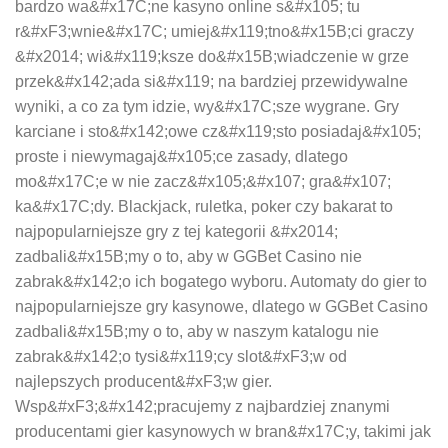
bardzo wa&#x17C;ne kasyno online s&#x105; tu
r&#xF3;wnie&#x17C; umiej&#x119;tno&#x15B;ci graczy
&#x2014; wi&#x119;ksze do&#x15B;wiadczenie w grze
przek&#x142;ada si&#x119; na bardziej przewidywalne
wyniki, a co za tym idzie, wy&#x17C;sze wygrane. Gry
karciane i sto&#x142;owe cz&#x119;sto posiadaj&#x105;
proste i niewymagaj&#x105;ce zasady, dlatego
mo&#x17C;e w nie zacz&#x105;&#x107; gra&#x107;
ka&#x17C;dy. Blackjack, ruletka, poker czy bakarat to
najpopularniejsze gry z tej kategorii &#x2014;
zadbali&#x15B;my o to, aby w GGBet Casino nie
zabrak&#x142;o ich bogatego wyboru. Automaty do gier to
najpopularniejsze gry kasynowe, dlatego w GGBet Casino
zadbali&#x15B;my o to, aby w naszym katalogu nie
zabrak&#x142;o tysi&#x119;cy slot&#xF3;w od
najlepszych producent&#xF3;w gier.
Wsp&#xF3;&#x142;pracujemy z najbardziej znanymi
producentami gier kasynowych w bran&#x17C;y, takimi jak