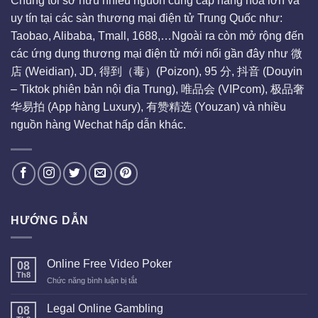
Chúng tôi sở hữu nhiều nguồn cung cấp hàng hóa lớn và
uy tín tại các sàn thương mại điện tử Trung Quốc như:
Taobao, Alibaba, Tmall, 1688,…Ngoài ra còn mở rộng đến
các ứng dụng thương mại điện tử mới nổi gần đây như 微
店 (Weidian), JD, 得到（毒）(Poizon), 95 分, 抖音 (Douyin
– Tiktok phiên bản nội địa Trung), 唯品会 (VIPcom), 极品奢
华易拍 (App hàng Luxury), 有赞精选 (Youzan) và nhiều
nguồn hàng Wechat hấp dẫn khác.
HƯỚNG DẪN
Online Free Video Poker
08
Th8
ở
Chức năng bình luận bị tắt
Online
Free
Legal Online Gambling
08
Video