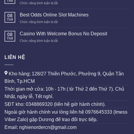
Th8
ở
Chức năng bình luận bị tắt
Poker
Legal
Online
Best Odds Online Slot Machines
08
Gambling
Th8
ở
Chức năng bình luận bị tắt
Best
Odds
Casino With Welcome Bonus No Deposit
08
Online
Th8
ở
Chức năng bình luận bị tắt
Slot
Casino
Machines
With
Welcome
LIÊN HỆ
Bonus
No
Deposit
Kho hàng; 128/27 Thiên Phước, Phường 9, Quận Tân
Bình, Tp.HCM
Thời gian mở cửa: 10h - 17h ( từ Thứ 2 đến Thứ 7). Chủ
Nhật, ngày lễ, Tết nghỉ.
SĐT kho: 0348869320 (liên hệ giờ hành chính).
Ngoài giờ hành chính vui lòng liên hệ 0976645333 (Imess
Viber Zalo) gặp Dương để trao đổi trực tiếp.
Email: nghienordercn@gmail.com