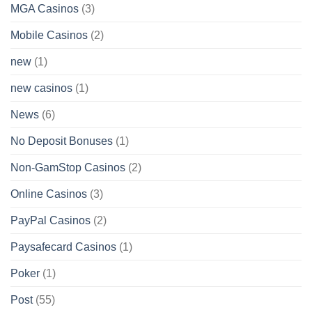
MGA Casinos
(3)
Mobile Casinos
(2)
new
(1)
new casinos
(1)
News
(6)
No Deposit Bonuses
(1)
Non-GamStop Casinos
(2)
Online Casinos
(3)
PayPal Casinos
(2)
Paysafecard Casinos
(1)
Poker
(1)
Post
(55)