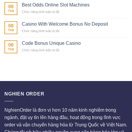
Online
Best Odds Online Slot Machines
08
Gambling
Th8
ở
Chức năng bình luận bị tắt
Best
Odds
Casino With Welcome Bonus No Deposit
08
Online
Th8
ở
Chức năng bình luận bị tắt
Slot
Casino
Machines
With
Code Bonus Unique Casino
08
Welcome
Th8
ở
Chức năng bình luận bị tắt
Bonus
Code
No
Bonus
Deposit
Unique
Casino
NGHIEN ORDER
NghienOrder là đơn vị hơn 10 năm kinh nghiệm trong
ngành, đặt uy tín lên hàng đầu, hoạt động trong lĩnh vực
order và vận chuyển hàng hóa từ Trung Quốc về Việt Nam.