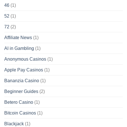
46
(1)
52
(1)
72
(2)
Affiliate News
(1)
AI in Gambling
(1)
Anonymous Casinos
(1)
Apple Pay Casinos
(1)
Bananzia Casino
(1)
Beginner Guides
(2)
Betero Casino
(1)
Bitcoin Casinos
(1)
Blackjack
(1)