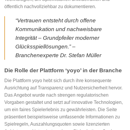
öffentlich nachvollziehbar zu dokumentieren.
“Vertrauen entsteht durch offene
Kommunikation und nachweisbare
Integrität – Grundpfeiler moderner
Glücksspiellösungen.” –
Branchenexperte Dr. Stefan Müller
Die Rolle der Plattform ‘yoyo’ in der Branche
Die Plattform yoyo hebt sich durch ihre konsequente
Ausrichtung auf Transparenz und Nutzersicherheit hervor.
Das Angebot wurde nach strengen regulatorischen
Vorgaben gestaltet und setzt auf innovative Technologien,
um ein faires Spielerlebnis zu gewährleisten. Die Seite
präsentiert beispielsweise umfassende Informationen zu
Spielregeln, Auszahlungsquoten sowie lizenzierten