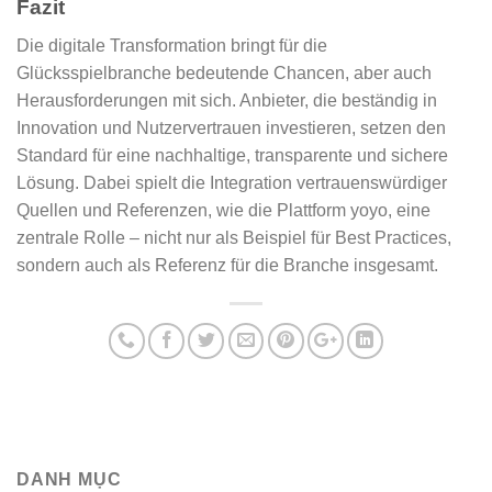
Fazit
Die digitale Transformation bringt für die
Glücksspielbranche bedeutende Chancen, aber auch
Herausforderungen mit sich. Anbieter, die beständig in
Innovation und Nutzervertrauen investieren, setzen den
Standard für eine nachhaltige, transparente und sichere
Lösung. Dabei spielt die Integration vertrauenswürdiger
Quellen und Referenzen, wie die Plattform yoyo, eine
zentrale Rolle – nicht nur als Beispiel für Best Practices,
sondern auch als Referenz für die Branche insgesamt.
DANH MỤC