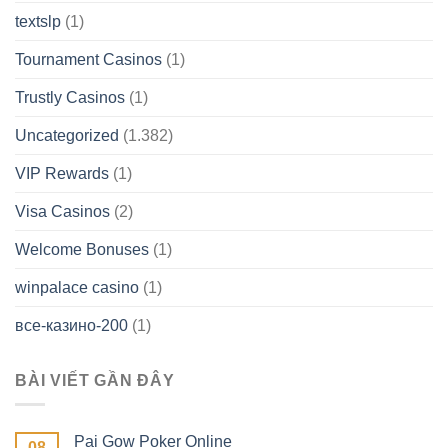
textslp
(1)
Tournament Casinos
(1)
Trustly Casinos
(1)
Uncategorized
(1.382)
VIP Rewards
(1)
Visa Casinos
(2)
Welcome Bonuses
(1)
winpalace casino
(1)
все-казино-200
(1)
BÀI VIẾT GẦN ĐÂY
Pai Gow Poker Online
08