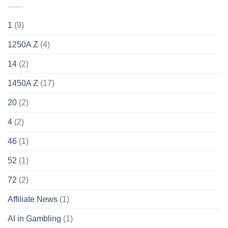
1
(9)
1250A Z
(4)
14
(2)
1450A Z
(17)
20
(2)
4
(2)
46
(1)
52
(1)
72
(2)
Affiliate News
(1)
AI in Gambling
(1)