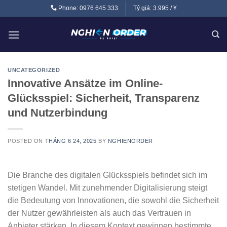
Skip
Phone:
0976 645 333
Tỷ giá:
3.995 / ¥
to
content
UNCATEGORIZED
Innovative Ansätze im Online-
Glücksspiel: Sicherheit, Transparenz
und Nutzerbindung
POSTED ON
THÁNG 6 24, 2025
BY
NGHIENORDER
Die Branche des digitalen Glücksspiels befindet sich im
stetigen Wandel. Mit zunehmender Digitalisierung steigt
die Bedeutung von Innovationen, die sowohl die Sicherheit
der Nutzer gewährleisten als auch das Vertrauen in
Anbieter stärken. In diesem Kontext gewinnen bestimmte