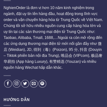
NghienOrder là đơn vị hơn 10 năm kinh nghiệm trong
ngành, đặt uy tín lên hàng đầu, hoạt động trong lĩnh vực
order và vận chuyển hàng hóa từ Trung Quốc về Việt Nam.
Chúng tôi sở hữu nhiều nguồn cung cấp hàng hóa lớn và
uy tín tại các sàn thương mại điện tử Trung Quốc như:
Taobao, Alibaba, Tmall, 1688,…Ngoài ra còn mở rộng đến
các ứng dụng thương mại điện tử mới nổi gần đây như 微
店 (Weidian), JD, 得到（毒）(Poizon), 95 分, 抖音 (Douyin
– Tiktok phiên bản nội địa Trung), 唯品会 (VIPcom), 极品奢
华易拍 (App hàng Luxury), 有赞精选 (Youzan) và nhiều
nguồn hàng Wechat hấp dẫn khác.
HƯỚNG DẪN