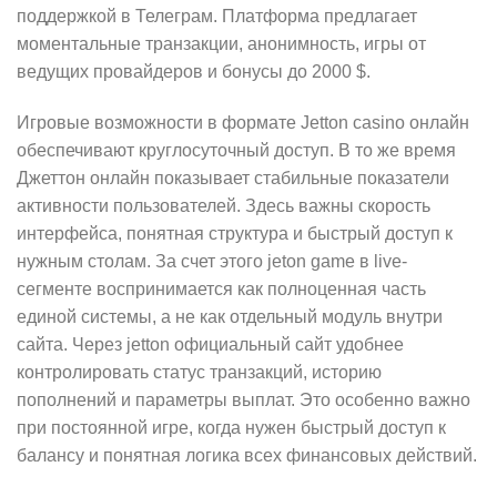
поддержкой в Телеграм. Платформа предлагает
моментальные транзакции, анонимность, игры от
ведущих провайдеров и бонусы до 2000 $.
Игровые возможности в формате Jetton casino онлайн
обеспечивают круглосуточный доступ. В то же время
Джеттон онлайн показывает стабильные показатели
активности пользователей. Здесь важны скорость
интерфейса, понятная структура и быстрый доступ к
нужным столам. За счет этого jeton game в live-
сегменте воспринимается как полноценная часть
единой системы, а не как отдельный модуль внутри
сайта. Через jetton официальный сайт удобнее
контролировать статус транзакций, историю
пополнений и параметры выплат. Это особенно важно
при постоянной игре, когда нужен быстрый доступ к
балансу и понятная логика всех финансовых действий.