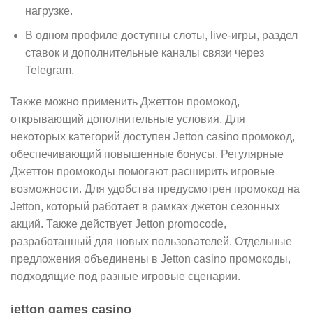
нагрузке.
В одном профиле доступны слоты, live-игры, раздел
ставок и дополнительные каналы связи через
Telegram.
Также можно применить Джеттон промокод,
открывающий дополнительные условия. Для
некоторых категорий доступен Jetton casino промокод,
обеспечивающий повышенные бонусы. Регулярные
Джеттон промокоды помогают расширить игровые
возможности. Для удобства предусмотрен промокод на
Jetton, который работает в рамках джетон сезонных
акций. Также действует Jetton promocode,
разработанный для новых пользователей. Отдельные
предложения объединены в Jetton casino промокоды,
подходящие под разные игровые сценарии.
jetton games casino