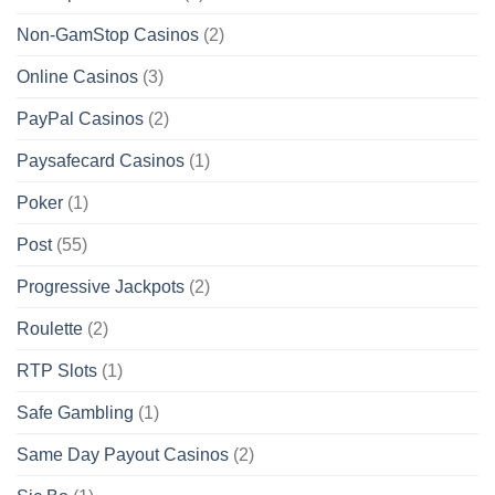
Non-GamStop Casinos
(2)
Online Casinos
(3)
PayPal Casinos
(2)
Paysafecard Casinos
(1)
Poker
(1)
Post
(55)
Progressive Jackpots
(2)
Roulette
(2)
RTP Slots
(1)
Safe Gambling
(1)
Same Day Payout Casinos
(2)