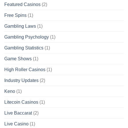
Featured Casinos
(2)
Free Spins
(1)
Gambling Laws
(1)
Gambling Psychology
(1)
Gambling Statistics
(1)
Game Shows
(1)
High Roller Casinos
(1)
Industry Updates
(2)
Keno
(1)
Litecoin Casinos
(1)
Live Baccarat
(2)
Live Casino
(1)