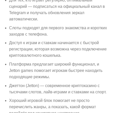
Для тех, кто играет регулярно, оптимальный
сценарий — подписаться на официальный канал в
Telegram и получать обновления зеркал
автоматически.
Слоты подходят для первого знакомства и коротких
заходов с телефона.
Доступ к играм и ставкам начинается с быстрой
регистрации, которая возможна через подключение
криптовалютного кошелька.
Платформа предлагает широкий функционал, и
Jetton games помогает игрокам быстрее находить
подходящие режимы.
Джеттон (Jetton) — современное криптоказино с
тысячами слотов, лайв-играми и ставками на спорт.
Хороший игровой блок помогает не просто
перечислить жанры, а показать, какой формат