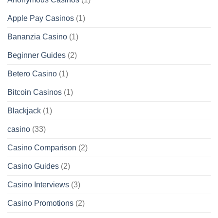
Apple Pay Casinos
(1)
Bananzia Casino
(1)
Beginner Guides
(2)
Betero Casino
(1)
Bitcoin Casinos
(1)
Blackjack
(1)
casino
(33)
Casino Comparison
(2)
Casino Guides
(2)
Casino Interviews
(3)
Casino Promotions
(2)