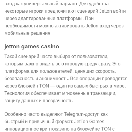
вход как универсальный вариант. Для удобства
некоторые игроки предпочитают сценарий Jetton войти
через адаптированные платформы. При
необходимости можно активировать Jetton вход через
мобильные решения.
jetton games casino
Такой сценарий часто выбирают пользователи,
которым важно видеть всю игровую среду сразу. Это
платформа для пользователей, ценящих скорость,
безопасность и анонимность. Все операции проводятся
через блокчейн TON — один из самых быстрых в мире.
Технология обеспечивает мгновенные транзакции,
защиту данных и прозрачность.
Особенно часто выделяют Telegram-доступ как
быстрый и привычный формат. JetTon Games —
инновационное криптоказино на блокчейне TON с