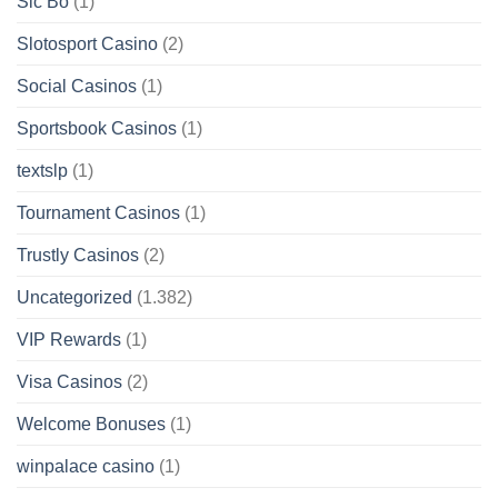
Sic Bo
(1)
Slotosport Casino
(2)
Social Casinos
(1)
Sportsbook Casinos
(1)
textslp
(1)
Tournament Casinos
(1)
Trustly Casinos
(2)
Uncategorized
(1.382)
VIP Rewards
(1)
Visa Casinos
(2)
Welcome Bonuses
(1)
winpalace casino
(1)