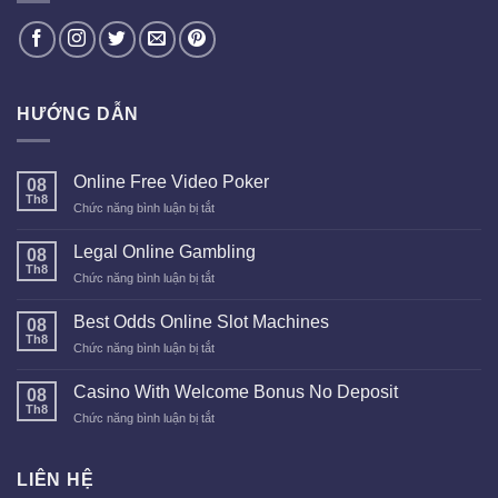
HƯỚNG DẪN
Online Free Video Poker
08
Th8
ở
Chức năng bình luận bị tắt
Online
Free
Legal Online Gambling
08
Video
Th8
ở
Chức năng bình luận bị tắt
Poker
Legal
Online
Best Odds Online Slot Machines
08
Gambling
Th8
ở
Chức năng bình luận bị tắt
Best
Odds
Casino With Welcome Bonus No Deposit
08
Online
Th8
ở
Chức năng bình luận bị tắt
Slot
Casino
Machines
With
Welcome
LIÊN HỆ
Bonus