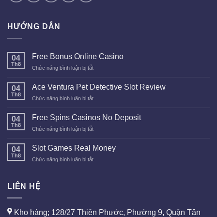
HƯỚNG DẪN
Free Bonus Online Casino
04
Th8
ở
Chức năng bình luận bị tắt
Free
Bonus
Ace Ventura Pet Detective Slot Review
04
Online
Th8
ở
Chức năng bình luận bị tắt
Casino
Ace
Ventura
Free Spins Casinos No Deposit
04
Pet
Th8
ở
Chức năng bình luận bị tắt
Detective
Free
Slot
Spins
Slot Games Real Money
Review
04
Casinos
Th8
ở
Chức năng bình luận bị tắt
No
Slot
Deposit
Games
Real
LIÊN HỆ
Money
Kho hàng; 128/27 Thiên Phước, Phường 9, Quận Tân