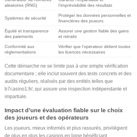
aléatoires (RNG)
l’imprévisibilité des résultats
Protéger les données personnelles et
Systèmes de sécurité
financières des joueurs
Équité et transparence
Assurer une gestion fiable des gains
des paiements
et retraits
Conformité aux
Vérifier que l’opérateur détient toutes
réglementations
les licences nécessaires
Cette démarche ne se limite pas à une simple vérification
documentaire ; elle inclut souvent des tests concrets et des
audits réguliers, réalisés par des entités telles que
b7casino1.fr/, qui assure une inspection indépendante et
impartiale.
Impact d’une évaluation fiable sur le choix
des joueurs et des opérateurs
Les joueurs, mieux informés et plus rassurés, privilégient
de plus en plus les casinos en ligne bénéficiant