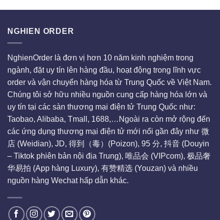
NGHIEN ORDER
NghienOrder là đơn vị hơn 10 năm kinh nghiệm trong
ngành, đặt uy tín lên hàng đầu, hoạt động trong lĩnh vực
order và vận chuyển hàng hóa từ Trung Quốc về Việt Nam.
Chúng tôi sở hữu nhiều nguồn cung cấp hàng hóa lớn và
uy tín tại các sàn thương mại điện tử Trung Quốc như:
Taobao, Alibaba, Tmall, 1688,…Ngoài ra còn mở rộng đến
các ứng dụng thương mại điện tử mới nổi gần đây như 微
店 (Weidian), JD, 得到（毒）(Poizon), 95 分, 抖音 (Douyin
– Tiktok phiên bản nội địa Trung), 唯品会 (VIPcom), 极品奢
华易拍 (App hàng Luxury), 有赞精选 (Youzan) và nhiều
nguồn hàng Wechat hấp dẫn khác.