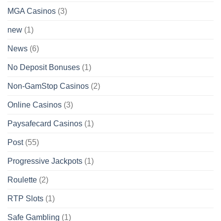
MGA Casinos
(3)
new
(1)
News
(6)
No Deposit Bonuses
(1)
Non-GamStop Casinos
(2)
Online Casinos
(3)
Paysafecard Casinos
(1)
Post
(55)
Progressive Jackpots
(1)
Roulette
(2)
RTP Slots
(1)
Safe Gambling
(1)