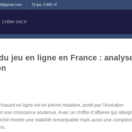
3@gmail.com
Tỷ giá:
3.995 / ¥
CHÍNH SÁCH
u jeu en ligne en France : analys
on
 hasard en ligne est en pleine mutation, porté par l’évolution
t une croissance soutenue. Avec un chiffre d’affaires qui atteign
rché montre une stabilité remarquable mais aussi une complexi
rs.