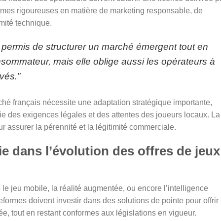
normes rigoureuses en matière de marketing responsable, de
mité technique.
a permis de structurer un marché émergent tout en
sommateur, mais elle oblige aussi les opérateurs à
vés.”
ché français nécessite une adaptation stratégique importante,
des exigences légales et des attentes des joueurs locaux. La
r assurer la pérennité et la légitimité commerciale.
ie dans l’évolution des offres de jeux
le jeu mobile, la réalité augmentée, ou encore l’intelligence
teformes doivent investir dans des solutions de pointe pour offrir
sée, tout en restant conformes aux législations en vigueur.