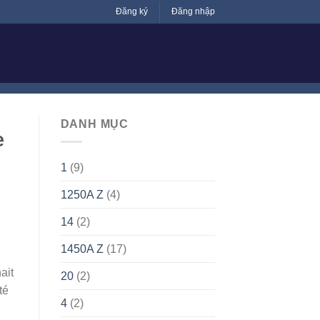
Đăng ký
Đăng nhập
DANH MỤC
e
1
(9)
1250A Z
(4)
14
(2)
1450A Z
(17)
ait
20
(2)
té
4
(2)