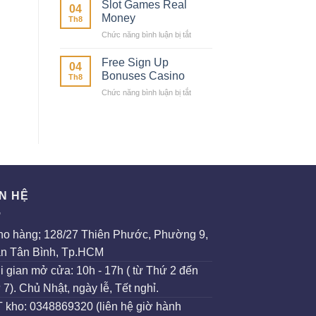
Spins
Slot Games Real
04
Casinos
Money
Th8
No
ở
Chức năng bình luận bị tắt
Deposit
Slot
Games
Free Sign Up
04
Real
Bonuses Casino
Th8
Money
ở
Chức năng bình luận bị tắt
Free
Sign
Up
Bonuses
Casino
ÊN HỆ
o hàng; 128/27 Thiên Phước, Phường 9,
n Tân Bình, Tp.HCM
i gian mở cửa: 10h - 17h ( từ Thứ 2 đến
7). Chủ Nhật, ngày lễ, Tết nghỉ.
 kho: 0348869320 (liên hệ giờ hành