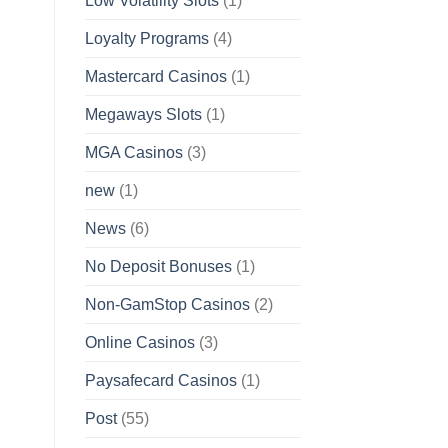
Low Volatility Slots
(1)
Loyalty Programs
(4)
Mastercard Casinos
(1)
Megaways Slots
(1)
MGA Casinos
(3)
new
(1)
News
(6)
No Deposit Bonuses
(1)
Non-GamStop Casinos
(2)
Online Casinos
(3)
Paysafecard Casinos
(1)
Post
(55)