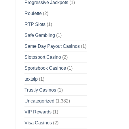
Progressive Jackpots
(1)
Roulette
(2)
RTP Slots
(1)
Safe Gambling
(1)
Same Day Payout Casinos
(1)
Slotosport Casino
(2)
Sportsbook Casinos
(1)
textslp
(1)
Trustly Casinos
(1)
Uncategorized
(1.382)
VIP Rewards
(1)
Visa Casinos
(2)