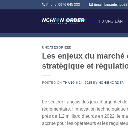
Skip
Phone:
0976 645 333
Email:
lamanhshop33
to
content
HƯỚNG DẪN
UNCATEGORIZED
Les enjeux du marché d
stratégique et régulati
POSTED ON
THÁNG 6 24, 2025
BY
NGHIENORDER
Le secteur français des jeux d’argent et de
réglementaire, l’innovation technologique e
près de
1,2 milliard d’euros
en 2022, le ma
accrue pour les opérateurs et les régulateu