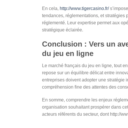
En cela,
http://www.tigercasino.fr/
s’impose 
tendances, réglementations, et stratégies 
réglementé. Leur expertise permet aux op
stratégique éclairée.
Conclusion : Vers un ave
du jeu en ligne
Le marché français du jeu en ligne, tout 
repose sur un équilibre délicat entre innov
entreprises doivent adopter une stratégie i
compréhension fine des attentes des con
En somme, comprendre les enjeux réglement
organisation souhaitant prospérer dans ce
acteurs référents du secteur, dont http://www