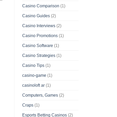
Casino Comparison
(1)
Casino Guides
(2)
Casino Interviews
(2)
Casino Promotions
(1)
Casino Software
(1)
Casino Strategies
(1)
Casino Tips
(1)
casino-game
(1)
casinoloft ar
(1)
Computers, Games
(2)
Craps
(1)
Esports Betting Casinos
(2)