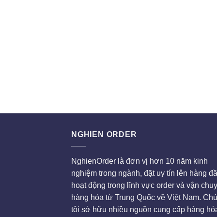
NGHIEN ORDER
NghienOrder là đơn vị hơn 10 năm kinh
nghiệm trong ngành, đặt uy tín lên hàng đầ
hoạt động trong lĩnh vực order và vận chu
hàng hóa từ Trung Quốc về Việt Nam. Ch
tôi sở hữu nhiều nguồn cung cấp hàng hó