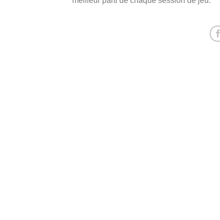
meilleur parti de chaque session de jeu.