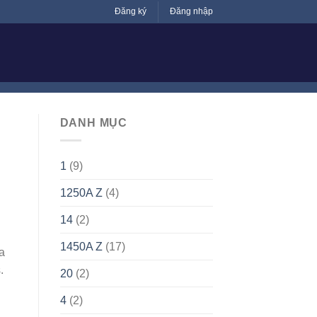
Đăng ký
Đăng nhập
DANH MỤC
1
(9)
1250A Z
(4)
14
(2)
1450A Z
(17)
a
.
20
(2)
4
(2)