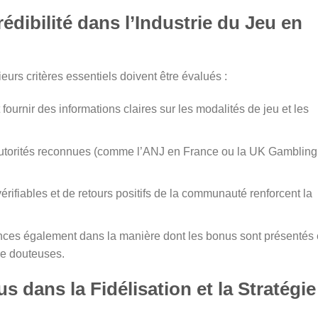
dibilité dans l’Industrie du Jeu en
eurs critères essentiels doivent être évalués :
ournir des informations claires sur les modalités de jeu et les
autorités reconnues (comme l’ANJ en France ou la UK Gambling
rifiables et de retours positifs de la communauté renforcent la
ances également dans la manière dont les bonus sont présentés 
que douteuses.
 dans la Fidélisation et la Stratégie