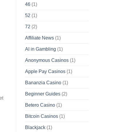
46
(1)
52
(1)
72
(2)
Affiliate News
(1)
AI in Gambling
(1)
Anonymous Casinos
(1)
Apple Pay Casinos
(1)
Bananzia Casino
(1)
Beginner Guides
(2)
et
Betero Casino
(1)
Bitcoin Casinos
(1)
Blackjack
(1)