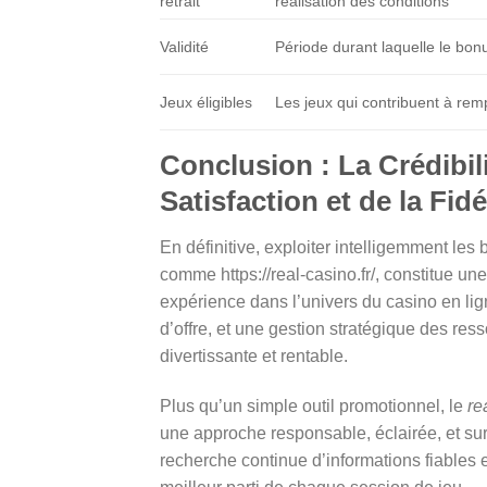
retrait
réalisation des conditions
Validité
Période durant laquelle le bonus
Jeux éligibles
Les jeux qui contribuent à remp
Conclusion : La Crédibil
Satisfaction et de la Fidé
En définitive, exploiter intelligemment le
comme https://real-casino.fr/, constitue un
expérience dans l’univers du casino en lig
d’offre, et une gestion stratégique des res
divertissante et rentable.
Plus qu’un simple outil promotionnel, le
re
une approche responsable, éclairée, et surt
recherche continue d’informations fiables et