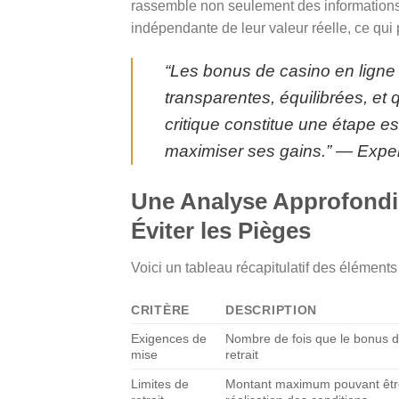
rassemble non seulement des informations 
indépendante de leur valeur réelle, ce qui 
“Les bonus de casino en ligne 
transparentes, équilibrées, et 
critique constitue une étape es
maximiser ses gains.” — Expert
Une Analyse Approfondi
Éviter les Pièges
Voici un tableau récapitulatif des éléments c
CRITÈRE
DESCRIPTION
Exigences de
Nombre de fois que le bonus d
mise
retrait
Limites de
Montant maximum pouvant être