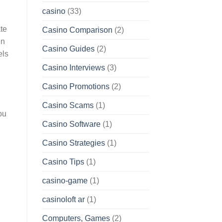
casino
(33)
te
Casino Comparison
(2)
en
Casino Guides
(2)
els
Casino Interviews
(3)
Casino Promotions
(2)
Casino Scams
(1)
ou
Casino Software
(1)
Casino Strategies
(1)
Casino Tips
(1)
casino-game
(1)
casinoloft ar
(1)
Computers, Games
(2)