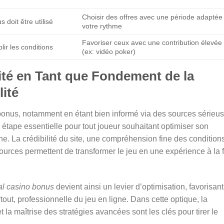
Choisir des offres avec une période adaptée
 doit être utilisé
votre rythme
Favoriser ceux avec une contribution élevée
lir les conditions
(ex: vidéo poker)
ité en Tant que Fondement de la
lité
s bonus, notamment en étant bien informé via des sources sérieu
e étape essentielle pour tout joueur souhaitant optimiser son
ne. La crédibilité du site, une compréhension fine des condition
sources permettent de transformer le jeu en une expérience à la 
al casino bonus
devient ainsi un levier d’optimisation, favorisant
out, professionnelle du jeu en ligne. Dans cette optique, la
 la maîtrise des stratégies avancées sont les clés pour tirer le