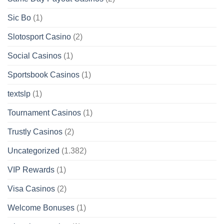
Sic Bo
(1)
Slotosport Casino
(2)
Social Casinos
(1)
Sportsbook Casinos
(1)
textslp
(1)
Tournament Casinos
(1)
Trustly Casinos
(2)
Uncategorized
(1.382)
VIP Rewards
(1)
Visa Casinos
(2)
Welcome Bonuses
(1)