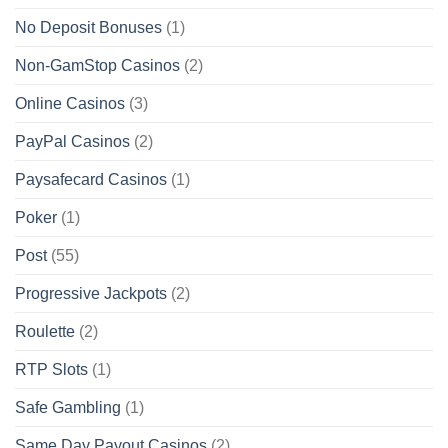
No Deposit Bonuses
(1)
Non-GamStop Casinos
(2)
Online Casinos
(3)
PayPal Casinos
(2)
Paysafecard Casinos
(1)
Poker
(1)
Post
(55)
Progressive Jackpots
(2)
Roulette
(2)
RTP Slots
(1)
Safe Gambling
(1)
Same Day Payout Casinos
(2)