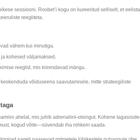
kese sessiooni. Roobet’i kogu on kureeritud selliselt, et eelist
eruliste reegliteta.
vad vähem kui minutiga.
ed ja kohesed väljamaksed.
kimise reeglid, mis kiirendavad mängu.
keskenduda võiduseeria saavutamisele, mitte strateegiliste
 taga
iini ahelat, mis juhib adrenaliini‑otsingut. Kohene tagasisid
lemust, kogud võite—süvendab iha rohkem saada.
mängijad sageli naasevad mitmetele lühikestele puhangule ühe