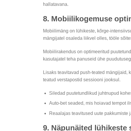
hallatavana.
8. Mobiilikogemuse opt
Mobiilimäng on lühikeste, kõrge‑intensii
mängijatel osaleda liikvel olles, tööle sõite
Mobiilirakendus on optimeeritud puutetund
kasutajatel teha panuseid ühe puudutusega
Lisaks teavitavad push-teated mängijaid, 
teatud verstapostid sessiooni jooksul.
Siledad puutetundlikud juhtnupud kohe
Auto‑bet seaded, mis hoiavad tempot il
Reaalajas teavitused uute pakkumiste j
9. Näpunäited lühikeste