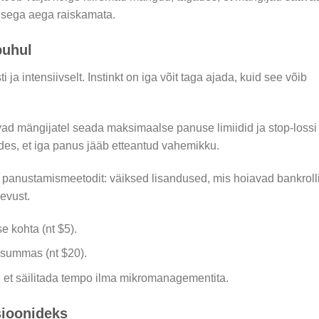
isega aega raiskamata.
puhul
i ja intensiivselt. Instinkt on iga võit taga ajada, kuid see võib
avad mängijatel seada maksimaalse panuse limiidid ja stop-lossi
es, et iga panus jääb etteantud vahemikku.
 panustamismeetodit: väiksed lisandused, mis hoiavad bankroll
evust.
 kohta (nt $5).
d summas (nt $20).
et säilitada tempo ilma mikromanagementita.
sioonideks