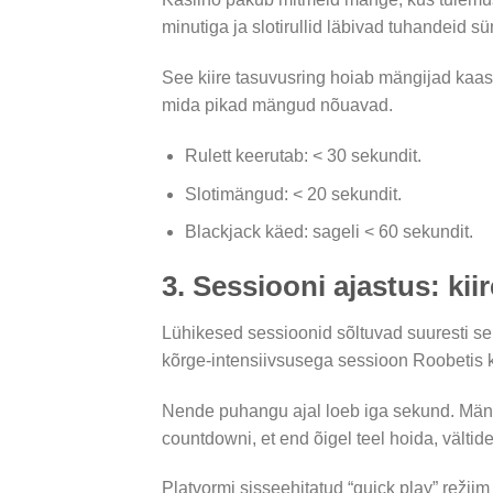
minutiga ja slotirullid läbivad tuhandeid 
See kiire tasuvusring hoiab mängijad kaa
mida pikad mängud nõuavad.
Rulett keerutab: < 30 sekundit.
Slotimängud: < 20 sekundit.
Blackjack käed: sageli < 60 sekundit.
3. Sessiooni ajastus: kii
Lühikesed sessioonid sõltuvad suuresti sell
kõrge‑intensiivsusega sessioon Roobetis 
Nende puhangu ajal loeb iga sekund. Män
countdowni, et end õigel teel hoida, vältide
Platvormi sisseehitatud “quick play” reži