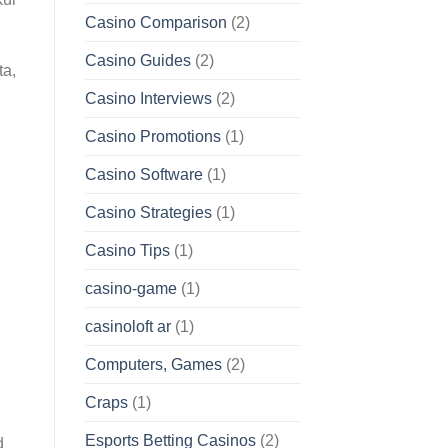
Casino Comparison
(2)
Casino Guides
(2)
ta,
Casino Interviews
(2)
Casino Promotions
(1)
Casino Software
(1)
Casino Strategies
(1)
Casino Tips
(1)
casino-game
(1)
casinoloft ar
(1)
Computers, Games
(2)
Craps
(1)
Esports Betting Casinos
(2)
d