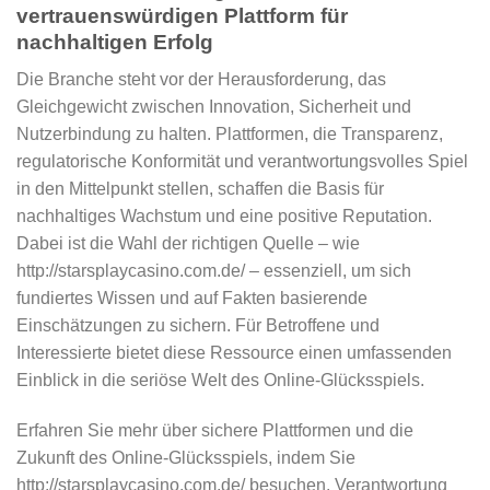
vertrauenswürdigen Plattform für
nachhaltigen Erfolg
Die Branche steht vor der Herausforderung, das
Gleichgewicht zwischen Innovation, Sicherheit und
Nutzerbindung zu halten. Plattformen, die Transparenz,
regulatorische Konformität und verantwortungsvolles Spiel
in den Mittelpunkt stellen, schaffen die Basis für
nachhaltiges Wachstum und eine positive Reputation.
Dabei ist die Wahl der richtigen Quelle – wie
http://starsplaycasino.com.de/ – essenziell, um sich
fundiertes Wissen und auf Fakten basierende
Einschätzungen zu sichern. Für Betroffene und
Interessierte bietet diese Ressource einen umfassenden
Einblick in die seriöse Welt des Online-Glücksspiels.
Erfahren Sie mehr über sichere Plattformen und die
Zukunft des Online-Glücksspiels, indem Sie
http://starsplaycasino.com.de/ besuchen. Verantwortung