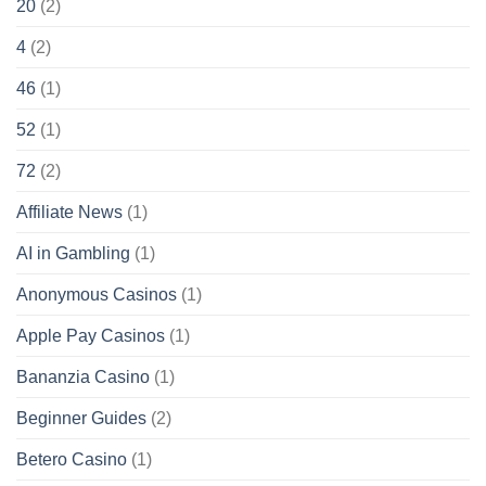
20
(2)
4
(2)
46
(1)
52
(1)
72
(2)
Affiliate News
(1)
AI in Gambling
(1)
Anonymous Casinos
(1)
Apple Pay Casinos
(1)
Bananzia Casino
(1)
Beginner Guides
(2)
Betero Casino
(1)