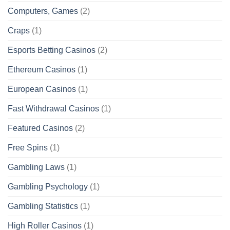
Computers, Games
(2)
Craps
(1)
Esports Betting Casinos
(2)
Ethereum Casinos
(1)
European Casinos
(1)
Fast Withdrawal Casinos
(1)
Featured Casinos
(2)
Free Spins
(1)
Gambling Laws
(1)
Gambling Psychology
(1)
Gambling Statistics
(1)
High Roller Casinos
(1)