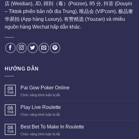
店 (Weidian), JD, 得到（毒）(Poizon), 95 分, 抖音 (Douyin
– Tiktok phiên bản nội địa Trung), 唯品会 (VIPcom), 极品奢
华易拍 (App hàng Luxury), 有赞精选 (Youzan) và nhiều
nguồn hàng Wechat hấp dẫn khác.
HƯỚNG DẪN
Pai Gow Poker Online
08
Th8
ở
Chức năng bình luận bị tắt
Pai
Gow
Play Live Roulette
08
Poker
Th8
ở
Chức năng bình luận bị tắt
Online
Play
Live
Best Bet To Make In Roulette
08
Roulette
Th8
ở
Chức năng bình luận bị tắt