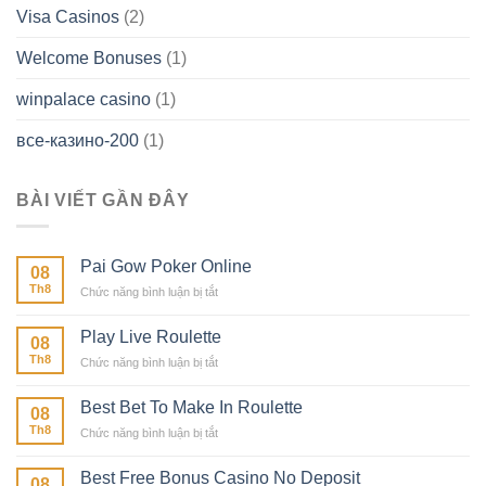
Visa Casinos
(2)
Welcome Bonuses
(1)
winpalace casino
(1)
все-казино-200
(1)
BÀI VIẾT GẦN ĐÂY
Pai Gow Poker Online
08
Th8
ở
Chức năng bình luận bị tắt
Pai
Gow
Play Live Roulette
08
Poker
Th8
ở
Chức năng bình luận bị tắt
Online
Play
Live
Best Bet To Make In Roulette
08
Roulette
Th8
ở
Chức năng bình luận bị tắt
Best
Bet
Best Free Bonus Casino No Deposit
08