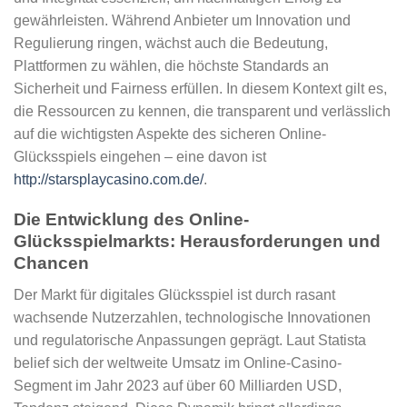
gewährleisten. Während Anbieter um Innovation und
Regulierung ringen, wächst auch die Bedeutung,
Plattformen zu wählen, die höchste Standards an
Sicherheit und Fairness erfüllen. In diesem Kontext gilt es,
die Ressourcen zu kennen, die transparent und verlässlich
auf die wichtigsten Aspekte des sicheren Online-
Glücksspiels eingehen – eine davon ist
http://starsplaycasino.com.de/
.
Die Entwicklung des Online-
Glücksspielmarkts: Herausforderungen und
Chancen
Der Markt für digitales Glücksspiel ist durch rasant
wachsende Nutzerzahlen, technologische Innovationen
und regulatorische Anpassungen geprägt. Laut Statista
belief sich der weltweite Umsatz im Online-Casino-
Segment im Jahr 2023 auf über 60 Milliarden USD,