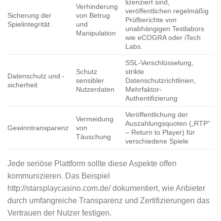
lizenziert sind,
Verhinderung
veröffentlichen regelmäßig
Sicherung der
von Betrug
Prüfberichte von
Spielintegrität
und
unabhängigen Testlabors
Manipulation
wie eCOGRA oder iTech
Labs.
SSL-Verschlüsselung,
Schutz
strikte
Datenschutz und -
sensibler
Datenschutzrichtlinien,
sicherheit
Nutzerdaten
Mehrfaktor-
Authentifizierung
Veröffentlichung der
Vermeidung
Auszahlungsquoten („RTP“
Gewinntransparenz
von
– Return to Player) für
Täuschung
verschiedene Spiele
Jede seriöse Plattform sollte diese Aspekte offen
kommunizieren. Das Beispiel
http://starsplaycasino.com.de/ dokumentiert, wie Anbieter
durch umfangreiche Transparenz und Zertifizierungen das
Vertrauen der Nutzer festigen.