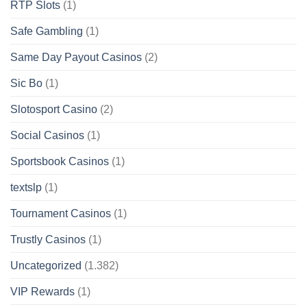
RTP Slots
(1)
Safe Gambling
(1)
Same Day Payout Casinos
(2)
Sic Bo
(1)
Slotosport Casino
(2)
Social Casinos
(1)
Sportsbook Casinos
(1)
textslp
(1)
Tournament Casinos
(1)
Trustly Casinos
(1)
Uncategorized
(1.382)
VIP Rewards
(1)