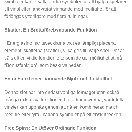
symboler kan ersätta andra symboler för att hjälpa spelaren
till vinst eller långvarigt vinnande med möjlighet för att
förlängas ytterligare med flera rullningar.
Skatter: En Brottsförebyggande Funktion
I Energiasino har utvecklarna valt ett lämpligt placerat
element, skatterna (scatter), vilka ges till varje spel. Det är
särskilt en viktig funktion eftersom de ger möjlighet att nå
“Bonusfunktion”, som beskrivs nedan.
Extra Funktioner: Vinnande Mjölk och Lekfullhet
Denna slot har inte endast vanliga förmågor utan också
många exklusiva funktioner. Flera bonusvunna, värdefulla
vinster kan uppnås genom att nå en kombinerad match
med tre eller fyra likadana symboler på ett enskilt tecken.
Free Spins: En Utöver Ordinarie Funktion