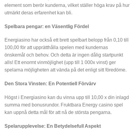
element som berör kunderna, vilket ställer höga krav på hur
utmärkt deras erfarenhet kan bli.
Spelbara pengar: en Väsentlig Fördel
Energiasino har också ett brett spelbart belopp från 0,10 till
100,00 för att upprätthålla spelen med kundernas
önskemål och behov. Och detta är ingen dålig startpunkt
alls! Ett enormt vinmöjlighet (upp till 1 000x vinst) ger
spelarna möjligheten att vända på det enligt sitt föredöme.
Den Stora Vinsten: En Potentiell Förvärv
Högst i Energiasino kan du vinna upp till 10,00 x din inlagd
summa med bonusrundor. Fruktbara Energy casino spel
kan uppnå detta mål för att nå de största pengarna.
Spelarupplevelse: En Betydelsefull Aspekt