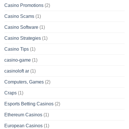
Casino Promotions
(2)
Casino Scams
(1)
Casino Software
(1)
Casino Strategies
(1)
Casino Tips
(1)
casino-game
(1)
casinoloft ar
(1)
Computers, Games
(2)
Craps
(1)
Esports Betting Casinos
(2)
Ethereum Casinos
(1)
European Casinos
(1)