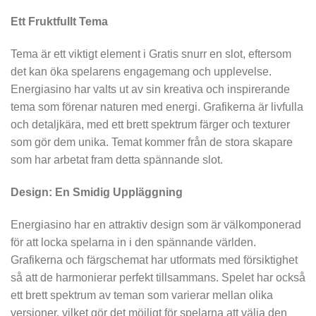
Ett Fruktfullt Tema
Tema är ett viktigt element i Gratis snurr en slot, eftersom
det kan öka spelarens engagemang och upplevelse.
Energiasino har valts ut av sin kreativa och inspirerande
tema som förenar naturen med energi. Grafikerna är livfulla
och detaljkära, med ett brett spektrum färger och texturer
som gör dem unika. Temat kommer från de stora skapare
som har arbetat fram detta spännande slot.
Design: En Smidig Uppläggning
Energiasino har en attraktiv design som är välkomponerad
för att locka spelarna in i den spännande världen.
Grafikerna och färgschemat har utformats med försiktighet
så att de harmonierar perfekt tillsammans. Spelet har också
ett brett spektrum av teman som varierar mellan olika
versioner, vilket gör det möjligt för spelarna att välja den