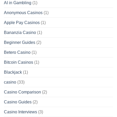
AI in Gambling
(1)
Anonymous Casinos
(1)
Apple Pay Casinos
(1)
Bananzia Casino
(1)
Beginner Guides
(2)
Betero Casino
(1)
Bitcoin Casinos
(1)
Blackjack
(1)
casino
(33)
Casino Comparison
(2)
Casino Guides
(2)
Casino Interviews
(3)