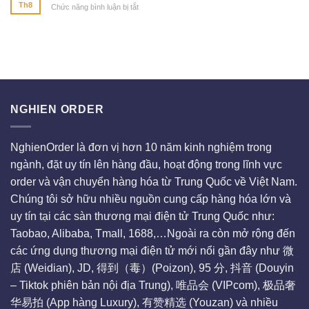
Th8
ở
Chức năng bình luận bị tắt
Bonus
Code
No
Bonus
Deposit
Unique
Casino
NGHIEN ORDER
NghienOrder là đơn vị hơn 10 năm kinh nghiệm trong
ngành, đặt uy tín lên hàng đầu, hoạt động trong lĩnh vực
order và vận chuyển hàng hóa từ Trung Quốc về Việt Nam.
Chúng tôi sở hữu nhiều nguồn cung cấp hàng hóa lớn và
uy tín tại các sàn thương mại điện tử Trung Quốc như:
Taobao, Alibaba, Tmall, 1688,…Ngoài ra còn mở rộng đến
các ứng dụng thương mại điện tử mới nổi gần đây như 微
店 (Weidian), JD, 得到（毒）(Poizon), 95 分, 抖音 (Douyin
– Tiktok phiên bản nội địa Trung), 唯品会 (VIPcom), 极品奢
华易拍 (App hàng Luxury), 有赞精选 (Youzan) và nhiều