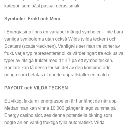
kategori som bäst passar deras smak.
Symboler: Frukt och Mera
I Energiasino finns en variabel mängd symboler – inte bara
vanliga symbolerna utan också Wilds (vilda tecken) och
Scatters (scatter-tecknen). Vanligtvis ser man tre sorter av
frukt, varje typ representerar olika värderingar: tre exklusiva
typer av riktiga frukter med 4 till 7 på ett symboltecken.
Spelare kan få dessa för sin del av den kombinerade
penga som betalas ut när de upprättställer en match.
PAYOUT och VILDA TECKEN
Ett viktigt faktum i energiaspelen är hur långt de når upp.
Medan man kan vinna 10 000 gånger inlagd summa på
Energy casino slot, ses denna potentiella ökning som
högre än en vanlig fruktiga fylla automatiskt. Vilda