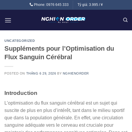
Skip
Phone:
0976 645 333
Tỷ giá:
3.995 / ¥
to
content
UNCATEGORIZED
Suppléments pour l’Optimisation du
Flux Sanguin Cérébral
POSTED ON
THÁNG 6 29, 2026
BY
NGHIENORDER
Introduction
L’optimisation du flux sanguin cérébral est un sujet qui
suscite de plus en plus d’intérêt, tant dans le milieu sportif
que dans la population générale. En effet, une circulation
sanguine adéquate vers le cerveau est cruciale pour