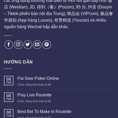
các ứng dụng thương mại điện tử mới nổi gần đây như 微
店 (Weidian), JD, 得到（毒）(Poizon), 95 分, 抖音 (Douyin
– Tiktok phiên bản nội địa Trung), 唯品会 (VIPcom), 极品奢
华易拍 (App hàng Luxury), 有赞精选 (Youzan) và nhiều
nguồn hàng Wechat hấp dẫn khác.
HƯỚNG DẪN
Pai Gow Poker Online
08
Th8
ở
Chức năng bình luận bị tắt
Pai
Gow
Play Live Roulette
08
Poker
Th8
ở
Chức năng bình luận bị tắt
Online
Play
Live
Best Bet To Make In Roulette
08
Roulette
Th8
ở
Chức năng bình luận bị tắt