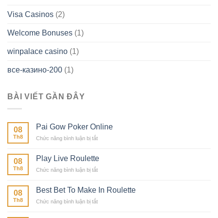
Visa Casinos
(2)
Welcome Bonuses
(1)
winpalace casino
(1)
все-казино-200
(1)
BÀI VIẾT GẦN ĐÂY
Pai Gow Poker Online
08
Th8
ở
Chức năng bình luận bị tắt
Pai
Gow
Play Live Roulette
08
Poker
Th8
ở
Chức năng bình luận bị tắt
Online
Play
Live
Best Bet To Make In Roulette
08
Roulette
Th8
ở
Chức năng bình luận bị tắt
Best
Bet