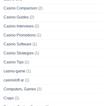
Casino Comparison
(2)
Casino Guides
(2)
Casino Interviews
(2)
Casino Promotions
(1)
Casino Software
(1)
Casino Strategies
(1)
Casino Tips
(1)
casino-game
(1)
casinoloft ar
(1)
Computers, Games
(2)
Craps
(1)