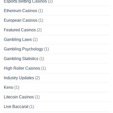
Esports Betting Casinos
(2)
Ethereum Casinos
(1)
European Casinos
(1)
Featured Casinos
(2)
Gambling Laws
(1)
Gambling Psychology
(1)
Gambling Statistics
(1)
High Roller Casinos
(1)
Industry Updates
(2)
Keno
(1)
Litecoin Casinos
(1)
Live Baccarat
(1)