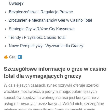
Uwagę?
Bezpieczeństwo i Regulacje Prawne
Zrozumienie Mechanizmów Gier w Casino Total
Strategie Gry w Różne Gry Kasynowe
Trendy i Przyszłość Casino Total
Nowe Perspektywy i Wyzwania dla Graczy
Graj
Szczegółowe informacje o grze w casino
total dla wymagających graczy
W dzisiejszych czasach, rynek rozrywki oferuje szeroki
wachlarz możliwości, a jednym z najpopularniejszych
sposobów spędzania wolnego czasu jest korzystanie z
usług oferowanych przez kasyna. Wśród nich, szczególne
miejsce zajmuje specyficzna forma rozgrywki, często