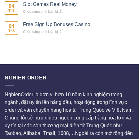
Spins
Review
Slot Games Real Money
04
Casinos
Th8
ở
Chức năng bình luận bị tắt
No
Slot
Deposit
Games
Free Sign Up Bonuses Casino
04
Real
Th8
ở
Chức năng bình luận bị tắt
Money
Free
Sign
Up
Bonuses
Casino
NGHIEN ORDER
NghienOrder là đơn vị hơn 10 năm kinh nghiệm trong
ngành, đặt uy tín lên hàng đầu, hoạt động trong lĩnh vực
order và vận chuyển hàng hóa từ Trung Quốc về Việt Nam.
Chúng tôi sở hữu nhiều nguồn cung cấp hàng hóa lớn và
uy tín tại các sàn thương mại điện tử Trung Quốc như:
Taobao, Alibaba, Tmall, 1688,…Ngoài ra còn mở rộng đến