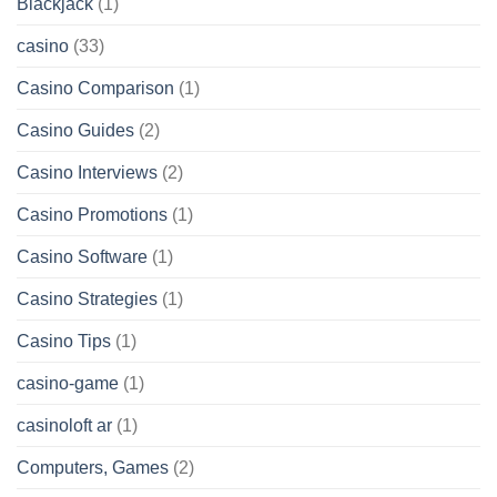
Blackjack
(1)
casino
(33)
Casino Comparison
(1)
Casino Guides
(2)
Casino Interviews
(2)
Casino Promotions
(1)
Casino Software
(1)
Casino Strategies
(1)
Casino Tips
(1)
casino-game
(1)
casinoloft ar
(1)
Computers, Games
(2)