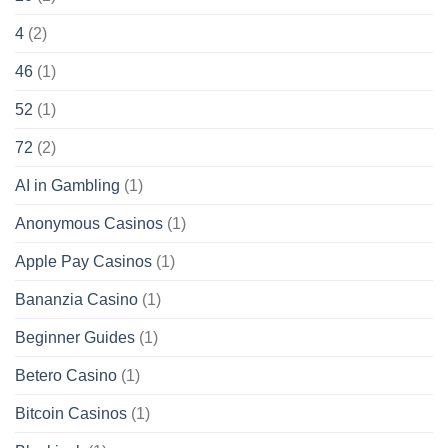
4
(2)
46
(1)
52
(1)
72
(2)
AI in Gambling
(1)
Anonymous Casinos
(1)
Apple Pay Casinos
(1)
Bananzia Casino
(1)
Beginner Guides
(1)
Betero Casino
(1)
Bitcoin Casinos
(1)