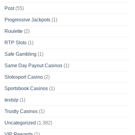
Post
(55)
Progressive Jackpots
(1)
Roulette
(2)
RTP Slots
(1)
Safe Gambling
(1)
Same Day Payout Casinos
(1)
Slotosport Casino
(2)
Sportsbook Casinos
(1)
textslp
(1)
Trustly Casinos
(1)
Uncategorized
(1.382)
VIP Rewards
(1)