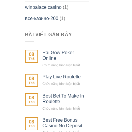
winpalace casino
(1)
все-казино-200
(1)
BÀI VIẾT GẦN ĐÂY
Pai Gow Poker
08
Online
Th8
ở
Chức năng bình luận bị tắt
Pai
Gow
Play Live Roulette
08
Poker
Th8
ở
Chức năng bình luận bị tắt
Online
Play
Live
Best Bet To Make In
08
Roulette
Roulette
Th8
ở
Chức năng bình luận bị tắt
Best
Bet
Best Free Bonus
08
To
Casino No Deposit
Th8
Make