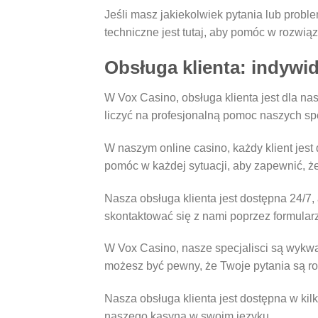
Jeśli masz jakiekolwiek pytania lub probl
techniczne jest tutaj, aby pomóc w rozwi
Obsługa klienta: indywid
W Vox Casino, obsługa klienta jest dla nas
liczyć na profesjonalną pomoc naszych spe
W naszym online casino, każdy klient jest 
pomóc w każdej sytuacji, aby zapewnić, ż
Nasza obsługa klienta jest dostępna 24/7
skontaktować się z nami poprzez formularz 
W Vox Casino, nasze specjalisci są wykwa
możesz być pewny, że Twoje pytania są ro
Nasza obsługa klienta jest dostępna w kil
naszego kasyna w swoim języku.