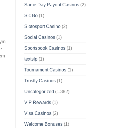
Same Day Payout Casinos
(2)
Sic Bo
(1)
Slotosport Casino
(2)
Social Casinos
(1)
nym
Sportsbook Casinos
(1)
e
iem
textslp
(1)
Tournament Casinos
(1)
Trustly Casinos
(1)
Uncategorized
(1.382)
VIP Rewards
(1)
Visa Casinos
(2)
Welcome Bonuses
(1)