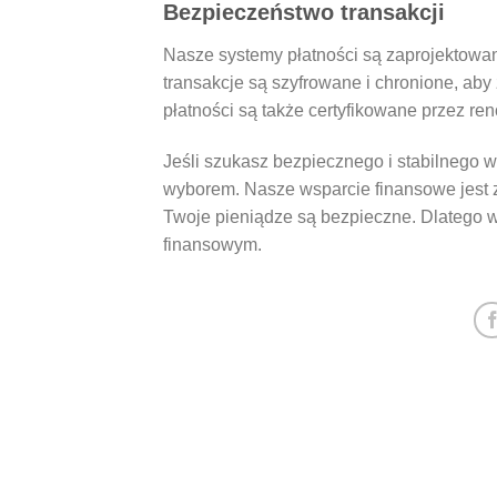
Bezpieczeństwo transakcji
Nasze systemy płatności są zaprojektowan
transakcje są szyfrowane i chronione, a
płatności są także certyfikowane przez r
Jeśli szukasz bezpiecznego i stabilnego w
wyborem. Nasze wsparcie finansowe jest 
Twoje pieniądze są bezpieczne. Dlatego w
finansowym.