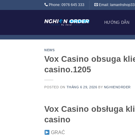
Skip
Phone:
0976 645 333
Email:
lamanhshop33
to
content
HƯỚNG DẪN
NEWS
Vox Casino obsuga kli
casino.1205
POSTED ON
THÁNG 6 29, 2026
BY
NGHIENORDER
Vox Casino obsługa kli
casino
GRAĆ