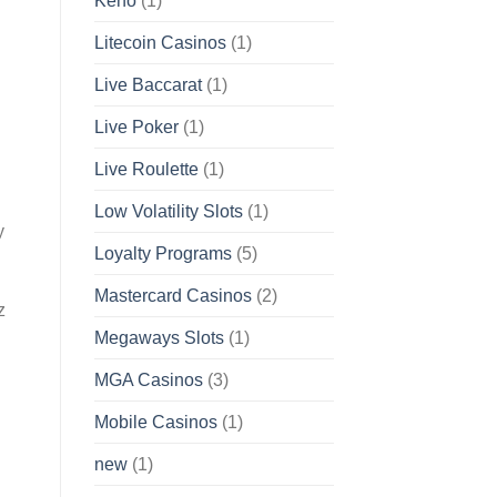
Keno
(1)
Litecoin Casinos
(1)
Live Baccarat
(1)
Live Poker
(1)
Live Roulette
(1)
Low Volatility Slots
(1)
y
Loyalty Programs
(5)
Mastercard Casinos
(2)
z
Megaways Slots
(1)
MGA Casinos
(3)
Mobile Casinos
(1)
new
(1)