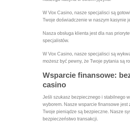
W Vox Casino, nasze specjalisci są gotow
Twoje doświadczenie w naszym kasynie je
Nasza obsługa klienta jest dla nas priory
specjalistów.
W Vox Casino, nasze specjalisci są wykwa
możesz być pewny, że Twoje pytania są ro
Wsparcie finansowe: bez
casino
Jeśli szukasz bezpiecznego i stabilnego w
wyborem. Nasze wsparcie finansowe jest 
Twoje pieniądze są bezpieczne. Nasze sys
bezpieczeństwo transakcji.