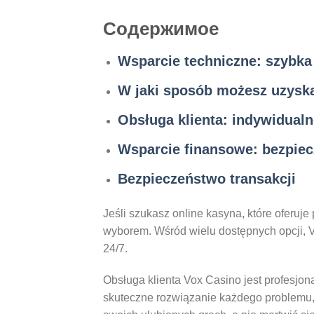
Содержимое
Wsparcie techniczne: szybk
W jaki sposób możesz uzysk
Obsługa klienta: indywidualn
Wsparcie finansowe: bezpiec
Bezpieczeństwo transakcji
Jeśli szukasz online kasyna, które oferuj
wyborem. Wśród wielu dostępnych opcji, Vo
24/7.
Obsługa klienta Vox Casino jest profesjona
skuteczne rozwiązanie każdego problemu, 