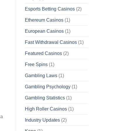
Esports Betting Casinos
(2)
Ethereum Casinos
(1)
European Casinos
(1)
Fast Withdrawal Casinos
(1)
Featured Casinos
(2)
Free Spins
(1)
Gambling Laws
(1)
Gambling Psychology
(1)
Gambling Statistics
(1)
High Roller Casinos
(1)
za
Industry Updates
(2)