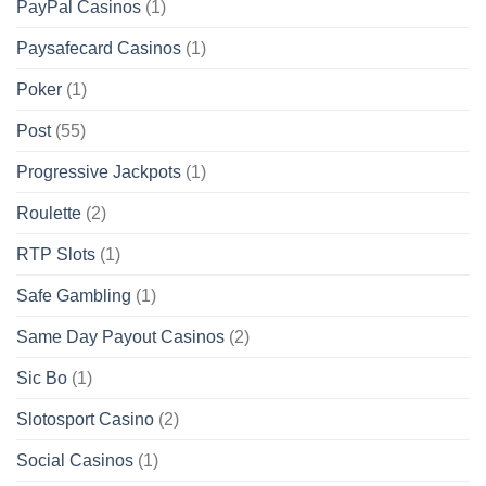
PayPal Casinos
(1)
Paysafecard Casinos
(1)
Poker
(1)
Post
(55)
Progressive Jackpots
(1)
Roulette
(2)
RTP Slots
(1)
Safe Gambling
(1)
Same Day Payout Casinos
(2)
Sic Bo
(1)
Slotosport Casino
(2)
Social Casinos
(1)