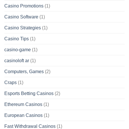
Casino Promotions
(1)
Casino Software
(1)
Casino Strategies
(1)
Casino Tips
(1)
casino-game
(1)
casinoloft ar
(1)
Computers, Games
(2)
Craps
(1)
Esports Betting Casinos
(2)
Ethereum Casinos
(1)
European Casinos
(1)
Fast Withdrawal Casinos
(1)