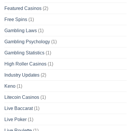
Featured Casinos
(2)
Free Spins
(1)
Gambling Laws
(1)
Gambling Psychology
(1)
Gambling Statistics
(1)
High Roller Casinos
(1)
Industry Updates
(2)
Keno
(1)
Litecoin Casinos
(1)
Live Baccarat
(1)
Live Poker
(1)
Live Roulette
(1)