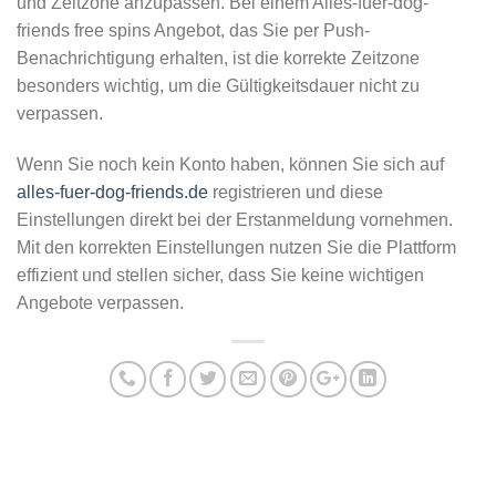
und Zeitzone anzupassen. Bei einem Alles-fuer-dog-
friends free spins Angebot, das Sie per Push-
Benachrichtigung erhalten, ist die korrekte Zeitzone
besonders wichtig, um die Gültigkeitsdauer nicht zu
verpassen.
Wenn Sie noch kein Konto haben, können Sie sich auf
alles-fuer-dog-friends.de
registrieren und diese
Einstellungen direkt bei der Erstanmeldung vornehmen.
Mit den korrekten Einstellungen nutzen Sie die Plattform
effizient und stellen sicher, dass Sie keine wichtigen
Angebote verpassen.