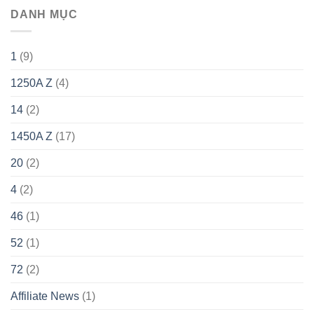
DANH MỤC
1
(9)
1250A Z
(4)
14
(2)
1450A Z
(17)
20
(2)
4
(2)
46
(1)
52
(1)
72
(2)
Affiliate News
(1)