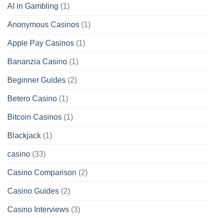
AI in Gambling
(1)
Anonymous Casinos
(1)
Apple Pay Casinos
(1)
Bananzia Casino
(1)
Beginner Guides
(2)
Betero Casino
(1)
Bitcoin Casinos
(1)
Blackjack
(1)
casino
(33)
Casino Comparison
(2)
Casino Guides
(2)
Casino Interviews
(3)