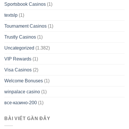
Sportsbook Casinos
(1)
textslp
(1)
Tournament Casinos
(1)
Trustly Casinos
(1)
Uncategorized
(1.382)
VIP Rewards
(1)
Visa Casinos
(2)
Welcome Bonuses
(1)
winpalace casino
(1)
все-казино-200
(1)
BÀI VIẾT GẦN ĐÂY