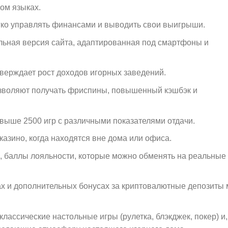
ом языках.
ко управлять финансами и выводить свои выигрыши.
льная версия сайта, адаптированная под смартфоны и
верждает рост доходов игорных заведений.
зволяют получать фриспины, повышенный кэшбэк и
выше 2500 игр с различными показателями отдачи.
казино, когда находятся вне дома или офиса.
ы, баллы лояльности, которые можно обменять на реальные
 и дополнительных бонусах за криптовалютные депозиты
классические настольные игры (рулетка, блэкджек, покер) и,