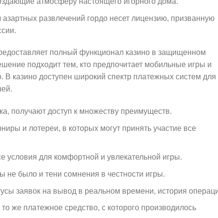
создающие атмосферу настоящего игорного дома.
 азартных развлечений гордо несет лицензию, призванную
ссии.
редоставляет полный функционал казино в защищенном
ешение подходит тем, кто предпочитает мобильные игры и
но. В казино доступен широкий спектр платежных систем для
ей.
а, получают доступ к множеству преимуществ.
ниры и лотереи, в которых могут принять участие все
се условия для комфортной и увлекательной игры.
 не было и тени сомнения в честности игры.
тусы заявок на вывод в реальном времени, история операци
о же платежное средство, с которого производилось