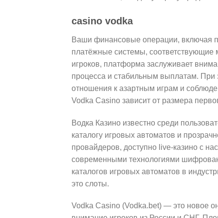
casino vodka
Ваши финансовые операции, включая п
платёжные системы, соответствующие 
игроков, платформа заслуживает внима
процесса и стабильным выплатам. При 
отношения к азартным играм и соблюд
Vodka Casino зависит от размера первог
Водка Казино известно среди пользова
каталогу игровых автоматов и прозрачн
провайдеров, доступно live-казино с н
современными технологиями шифровани
каталогов игровых автоматов в индустр
это слоты.
Vodka Casino (Vodka.bet) — это новое о
внимание игроков из России и СНГ. Пл