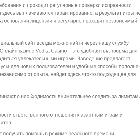
требования и проходит регулярные проверки исправности
 здесь выплачиваются гарантированно, а результат игры н
на основании лицензии и регулярно проходит независимый
ициальный сайт всегда можно найти через нашу службу
 Онлайн казино Vodka Casino – это удобная платформа для
сладиться увлекательными играми. Заведение предлагает
нусы для новых пользователей и удобные способы пополне
независимо от опыта, найдет здесь что-то подходящее для
минают о необходимости внимательнее следить за лимитам
ости ответственного отношения к азартным играм и
итов.
ет получить помощь в режиме реального времени.