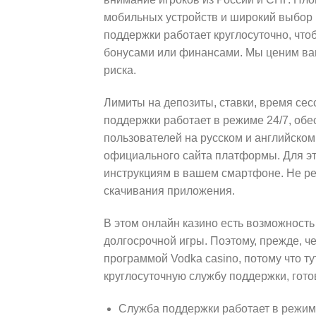
мобильных устройств и широкий выбор
поддержки работает круглосуточно, что
бонусами или финансами. Мы ценим ваш
риска.
Лимиты на депозиты, ставки, время сес
поддержки работает в режиме 24/7, об
пользователей на русском и английском
официального сайта платформы. Для это
инструкциям в вашем смартфоне. Не ре
скачивания приложения.
В этом онлайн казино есть возможность 
долгосрочной игры. Поэтому, прежде, ч
программой Vodka casino, потому что т
круглосуточную службу поддержки, гото
Служба поддержки работает в режим